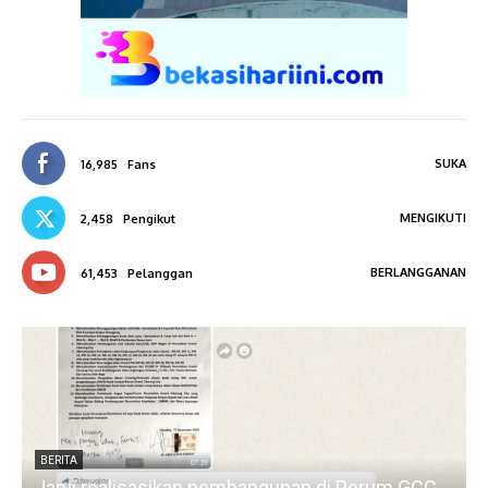
SUKA
16,985
Fans
MENGIKUTI
2,458
Pengikut
BERLANGGANAN
61,453
Pelanggan
BERITA
Janji realisasikan pembangunan di Perum GCC,