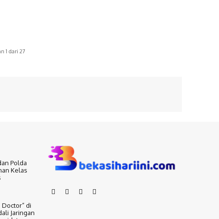
 1 dari 27
dan Polda
nan Kelas
s
 Doctor” di
ali Jaringan