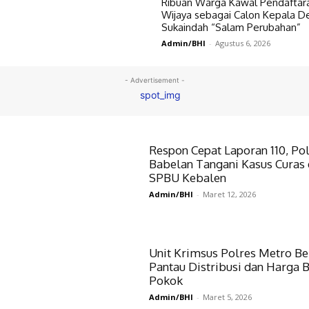
Ribuan Warga Kawal Pendaftar
Wijaya sebagai Calon Kepala D
Sukaindah “Salam Perubahan”
Admin/BHI
-
Agustus 6, 2026
- Advertisement -
Respon Cepat Laporan 110, Po
Babelan Tangani Kasus Curas 
SPBU Kebalen
Admin/BHI
-
Maret 12, 2026
Unit Krimsus Polres Metro Be
Pantau Distribusi dan Harga 
Pokok
Admin/BHI
-
Maret 5, 2026