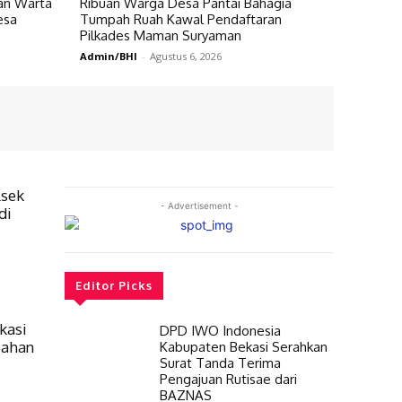
an Warta
Ribuan Warga Desa Pantai Bahagia
esa
Tumpah Ruah Kawal Pendaftaran
Pilkades Maman Suryaman
Admin/BHI
-
Agustus 6, 2026
lsek
- Advertisement -
di
Editor Picks
kasi
DPD IWO Indonesia
Bahan
Kabupaten Bekasi Serahkan
Surat Tanda Terima
Pengajuan Rutisae dari
BAZNAS