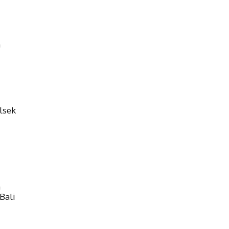
h
lsek
n
Bali