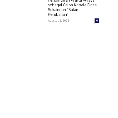
Pendaftaran Warta Wijaya
sebagai Calon Kepala Desa
Sukaindah “Salam
Perubahan”
Agustus 6, 2026
0