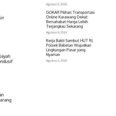
Agustus 6, 2026
GOKAR Pilihan Transportasi
Online Karawang Dekat
sir
Bersahabat Harga Lebih
Terjangkau Sekarang
Agustus 6, 2026
Kerja Bakti Sambut HUT RI,
Polsek Babelan Wujudkan
Lingkungan Pasar yang
Nyaman
ilayah
Agustus 6, 2026
ndusif
an
karang