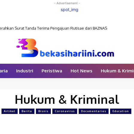
- Advertisement -
rahkan Surat Tanda Terima Pengajuan Rutisae dari BAZNAS
aria
Industri
Peristiwa
Hot News
Hukum & Krimi
Hukum & Kriminal
Artikel
Berita
Bisnis
Coronavirus
Documentaries
Education