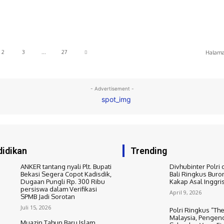
2
3
...
27
Halaman
- Advertisement -
idikan
Trending
ANKER tantang nyali Plt. Bupati
Divhubinter Polri 
Bekasi Segera Copot Kadisdik,
Bali Ringkus Buro
Dugaan Pungli Rp. 300 Ribu
Kakap Asal Inggri
persiswa dalam Verifikasi
April 9, 2026
SPMB Jadi Sorotan
Juli 15, 2026
Polri Ringkus “The
Malaysia, Pengend
Muazin Tahun Baru Islam,