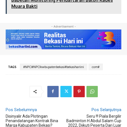
Babelan Monitoring Pendaftaran Balon Kades
Muara Bakti
- Advertisement -
TAGS
#NPCI#NPCIkwbupatenbekasi#bekasihariini
com#
Pos Sebelumnya
Pos Selanjutnya
Disinyalir Ada Plotingan
Seru !!! Piala Bergilir
Penandatangan Kontrak Bina
Badminton H.Abdul Salam Cup
Marga Kabupaten Bekasi?
2022, Diikuti Peserta Dari Luar