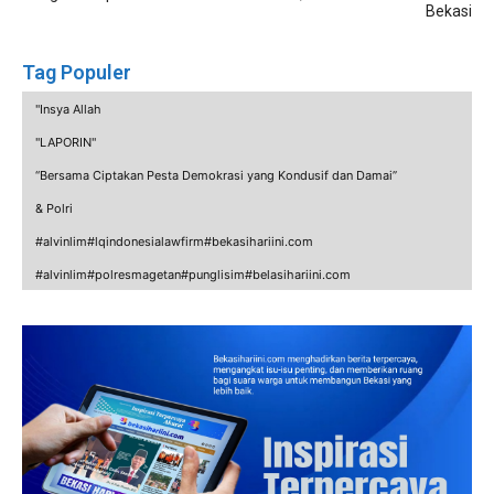
Bekasi
Tag Populer
"Insya Allah
"LAPORIN"
“Bersama Ciptakan Pesta Demokrasi yang Kondusif dan Damai”
& Polri
#alvinlim#lqindonesialawfirm#bekasihariini.com
#alvinlim#polresmagetan#punglisim#belasihariini.com