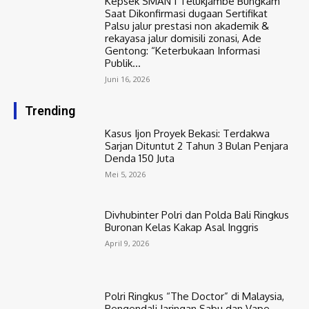
Kepsek SMAN 1 Telukjambe Bungkam
Saat Dikonfirmasi dugaan Sertifikat
Palsu jalur prestasi non akademik &
rekayasa jalur domisili zonasi, Ade
Gentong: “Keterbukaan Informasi
Publik...
Juni 16, 2026
Trending
Kasus Ijon Proyek Bekasi: Terdakwa
Sarjan Dituntut 2 Tahun 3 Bulan Penjara
Denda 150 Juta
Mei 5, 2026
Divhubinter Polri dan Polda Bali Ringkus
Buronan Kelas Kakap Asal Inggris
April 9, 2026
Polri Ringkus “The Doctor” di Malaysia,
Pengendali Jaringan Sabu dan Vape