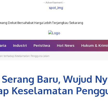
- Advertisement -
elan Wujudkan Lingkungan Pasar yang Nyaman
aria
Industri
Peristiwa
Hot News
Hukum & Krimi
lian terhadap Keselamatan Pengguna Jalan
k Serang Baru, Wujud N
dap Keselamatan Pengg