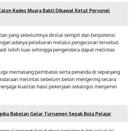
Calon Kades Muara Bakti Dikawal Ketat Personel
alan yang sebelumnya dinilai sempit dan berpotensi
engan adanya pelebaran melalui pengecoran tersebut,
adi lebih luas sehingga pengendara dapat melintas
juga memasang pembatas serta penanda di sepanjang
endaraan melintas sebelum beton mengering secara
enjaga kualitas hasil pekerjaan sekaligus menjamin
pika Babelan Gelar Turnamen Sepak Bola Pelajar
ompul mengatakan bahwa kegiatan bakti sosial ini