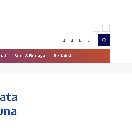
nal
Seni & Budaya
Redaksi
yata
una