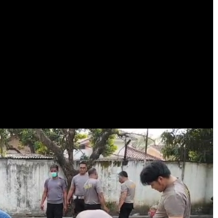
BERITA
tas Wilayah,
Kapolsek Cikarang Selatan,
yuran Cek
laksanakan Monitoring