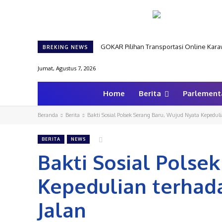
Kerja Bakti Sambut HUT RI, Polsek Bab
BREKING NEWS
Jumat, Agustus 7, 2026
Home
Berita
Parlement
Beranda
Berita
Bakti Sosial Polsek Serang Baru, Wujud Nyata Kepedu
BERITA
NEWS
Bakti Sosial Polse
Kepedulian terha
Jalan