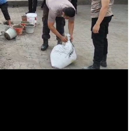
ik penyimpanan
pengamanan Pemilihan Suara
ra Pilkada
Pilkada Serentak
November 27, 2024