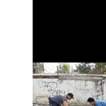
BERITA
Jaga Kondusifi
Kapolsek Peba