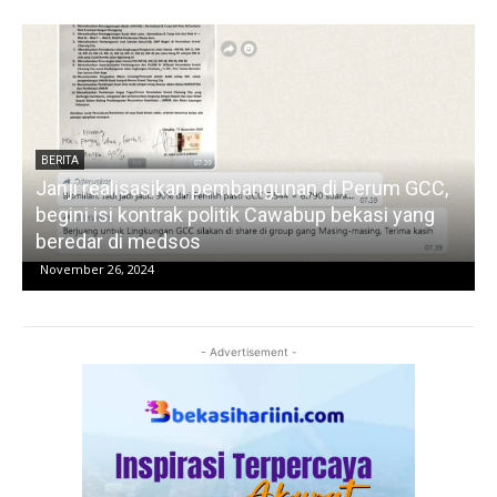
BERITA
erum GCC,
LKPI : Mayoritas Suara Warga Kota Bekasi
kasi yang
Sepakat Pilih Tri Adhianto-Abdul Harris Bo
pada Pilwakot 2024
November 23, 2024
- Advertisement -