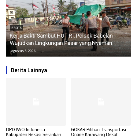
NEWS
Ribuan Warga Kawal Pendaftaran Warta Wija
elan
sebagai Calon Kepala Desa Sukaindah “Sal
man
Perubahan”
Agustus 6, 2026
Berita Lainnya
DPD IWO Indonesia
GOKAR Pilihan Transportasi
Kabupaten Bekasi Serahkan
Online Karawang Dekat