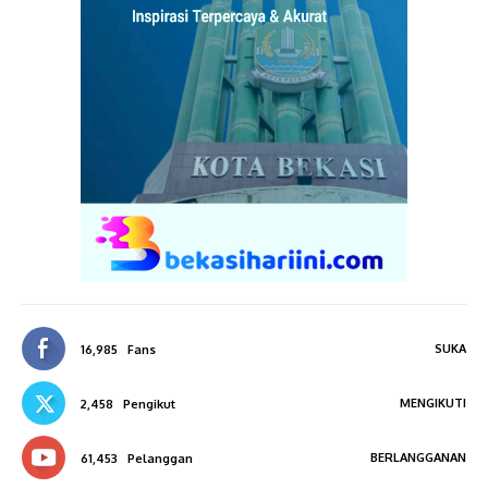
SUKA
16,985
Fans
MENGIKUTI
2,458
Pengikut
BERLANGGANAN
61,453
Pelanggan