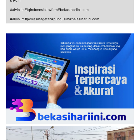
& Polri
#alvinlim#lqindonesialawfirm#bekasihariini.com
#alvinlim#polresmagetan#punglisim#belasihariini.com