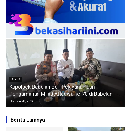
BERITA
,
Kapolsek Babelan Beri Pelayanan dan
J
Pengamanan Milad Attaqwa ke-70 di Babelan
Agustus 8, 2026
Berita Lainnya