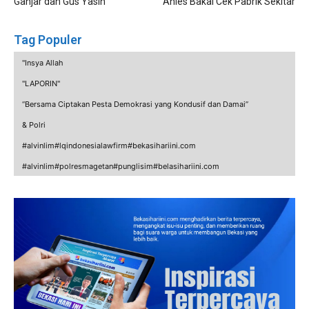
Ganjar dan Gus Yasin
Anies Bakal Cek Pabrik Sekitar
Tag Populer
"Insya Allah
"LAPORIN"
“Bersama Ciptakan Pesta Demokrasi yang Kondusif dan Damai”
& Polri
#alvinlim#lqindonesialawfirm#bekasihariini.com
#alvinlim#polresmagetan#punglisim#belasihariini.com