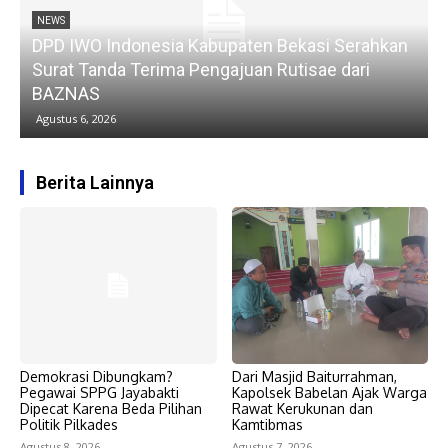
NEWS
DPD IWO Indonesia Kabupaten Bekasi Serahkan
k
Surat Tanda Terima Pengajuan Rutisae dari
BAZNAS
Agustus 6, 2026
Berita Lainnya
Demokrasi Dibungkam?
Dari Masjid Baiturrahman,
Pegawai SPPG Jayabakti
Kapolsek Babelan Ajak Warga
Dipecat Karena Beda Pilihan
Rawat Kerukunan dan
Politik Pilkades
Kamtibmas
Agustus 8, 2026
Agustus 7, 2026