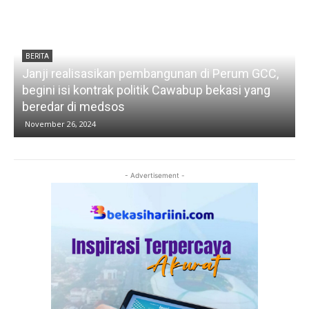
BERITA
Janji realisasikan pembangunan di Perum GCC,
a
begini isi kontrak politik Cawabup bekasi yang
S
beredar di medsos
November 26, 2024
- Advertisement -