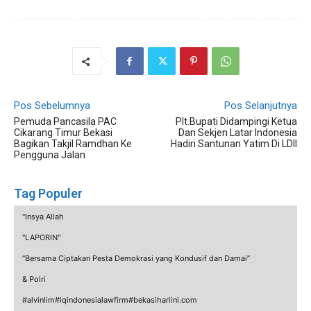
Pos Sebelumnya
Pos Selanjutnya
Pemuda Pancasila PAC
Plt.Bupati Didampingi Ketua
Cikarang Timur Bekasi
Dan Sekjen Latar Indonesia
Bagikan Takjil Ramdhan Ke
Hadiri Santunan Yatim Di LDII
Pengguna Jalan
Tag Populer
"Insya Allah
"LAPORIN"
“Bersama Ciptakan Pesta Demokrasi yang Kondusif dan Damai”
& Polri
#alvinlim#lqindonesialawfirm#bekasihariini.com