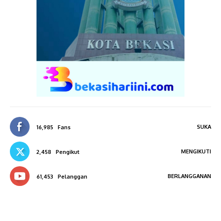
SUKA
16,985
Fans
MENGIKUTI
2,458
Pengikut
BERLANGGANAN
61,453
Pelanggan