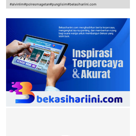
#alvinlim#polresmagetan#punglisim#belasihariini.com