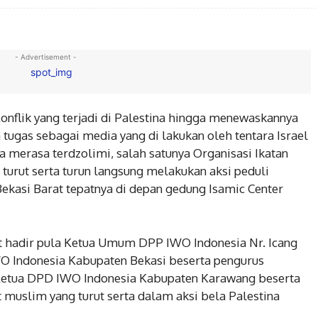
- Advertisement -
nflik yang terjadi di Palestina hingga menewaskannya
tugas sebagai media yang di lakukan oleh tentara Israel
a merasa terdzolimi, salah satunya Organisasi Ikatan
turut serta turun langsung melakukan aksi peduli
ekasi Barat tepatnya di depan gedung Isamic Center
ut hadir pula Ketua Umum DPP IWO Indonesia Nr. Icang
A
BERITA
O Indonesia Kabupaten Bekasi beserta pengurus
 Ketua DPD IWO Indonesia Kabupaten Karawang beserta
Kondusifitas Wilayah,
Kapolsek Cikarang Selat
lsek Pebayuran Cek
laksanakan Monitoring
 muslim yang turut serta dalam aksi bela Palestina
ng Logistik penyimpanan
pengamanan Pemilihan 