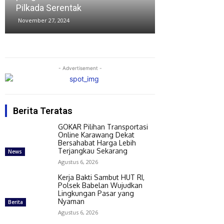
beredar di medsos
pada
November 26, 2024
Novem
- Advertisement -
Berita Teratas
GOKAR Pilihan Transportasi
Online Karawang Dekat
Bersahabat Harga Lebih
Terjangkau Sekarang
News
Agustus 6, 2026
Kerja Bakti Sambut HUT RI,
Polsek Babelan Wujudkan
Lingkungan Pasar yang
Nyaman
Berita
Agustus 6, 2026