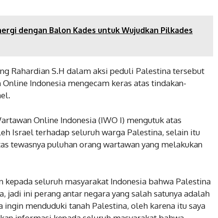
 surat suara Pilkada
Pilkada Serentak
er 28, 2024
November 27, 2024
nergi dengan Balon Kades untuk Wujudkan Pilkades
g Rahardian S.H dalam aksi peduli Palestina tersebut
Online Indonesia mengecam keras atas tindakan-
el.
rtawan Online Indonesia (IWO I) mengutuk atas
leh Israel terhadap seluruh warga Palestina, selain itu
as tewasnya puluhan orang wartawan yang melakukan
an kepada seluruh masyarakat Indonesia bahwa Palestina
, jadi ini perang antar negara yang salah satunya adalah
 ingin menduduki tanah Palestina, oleh karena itu saya
n informasi kepada seluruh masyarakat bahwa