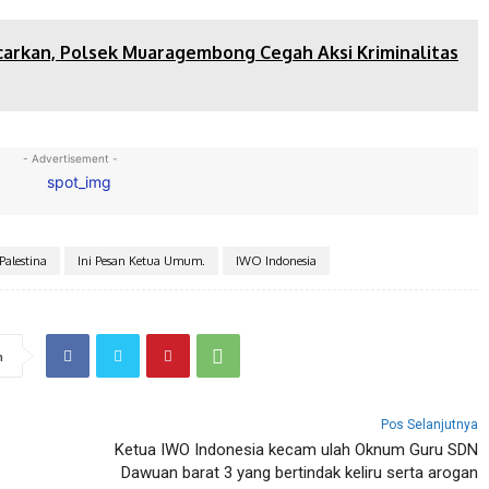
ncarkan, Polsek Muaragembong Cegah Aksi Kriminalitas
- Advertisement -
 Palestina
Ini Pesan Ketua Umum.
IWO Indonesia
n
Pos Selanjutnya
Ketua IWO Indonesia kecam ulah Oknum Guru SDN
Dawuan barat 3 yang bertindak keliru serta arogan