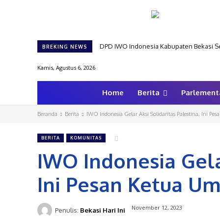
DPD IWO Indonesia Kabupaten Bekasi Se
BREKING NEWS
Kamis, Agustus 6, 2026
Home
Berita
Parlement
Beranda
Berita
IWO Indonesia Gelar Aksi Solidaritas Palestina, Ini P
BERITA
KOMUNITAS
IWO Indonesia Gelar
Ini Pesan Ketua U
November 12, 2023
Penulis:
Bekasi Hari Ini