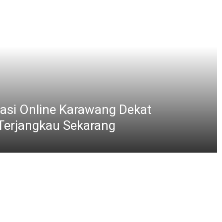
i Sambut HUT RI, Polsek Babelan Wuju
n Pasar yang Nyaman