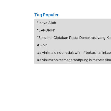
Tag Populer
"Insya Allah
"LAPORIN"
“Bersama Ciptakan Pesta Demokrasi yang Ko
& Polri
#alvinlim#lqindonesialawfirm#bekasihariini.c
#alvinlim#polresmagetan#punglisim#belasihar