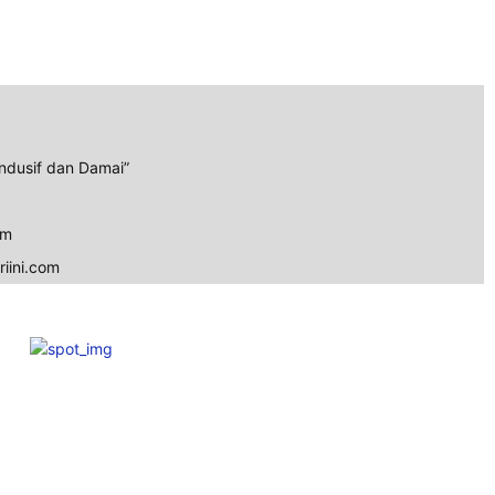
ndusif dan Damai”
om
iini.com