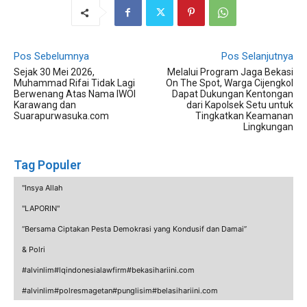
Pos Sebelumnya
Pos Selanjutnya
Sejak 30 Mei 2026,
Melalui Program Jaga Bekasi
Muhammad Rifai Tidak Lagi
On The Spot, Warga Cijengkol
Berwenang Atas Nama IWOI
Dapat Dukungan Kentongan
Karawang dan
dari Kapolsek Setu untuk
Suarapurwasuka.com
Tingkatkan Keamanan
Lingkungan
Tag Populer
"Insya Allah
"LAPORIN"
“Bersama Ciptakan Pesta Demokrasi yang Kondusif dan Damai”
& Polri
#alvinlim#lqindonesialawfirm#bekasihariini.com
#alvinlim#polresmagetan#punglisim#belasihariini.com