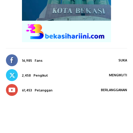
SUKA
16,985
Fans
MENGIKUTI
2,458
Pengikut
BERLANGGANAN
61,453
Pelanggan