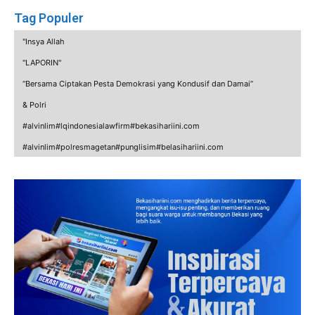
Tag Populer
"Insya Allah
"LAPORIN"
“Bersama Ciptakan Pesta Demokrasi yang Kondusif dan Damai”
& Polri
#alvinlim#lqindonesialawfirm#bekasihariini.com
#alvinlim#polresmagetan#punglisim#belasihariini.com