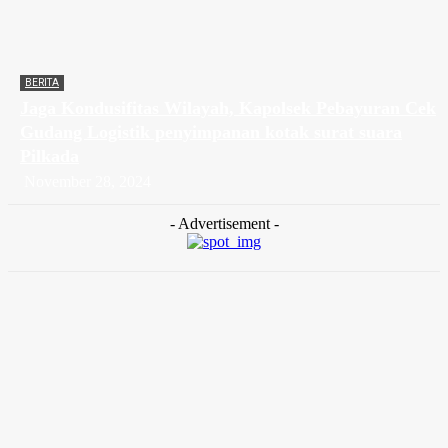
BERITA
Jaga Kondusifitas Wilayah, Kapolsek Pebayuran Cek
Gudang Logistik penyimpanan kotak surat suara
Pilkada
November 28, 2024
- Advertisement -
Berita Teratas
Berita
Dari Masjid Baiturrahman, Kapolsek Babelan Ajak Warga Rawat
Kerukunan dan Kamtibmas
Agustus 7, 2026