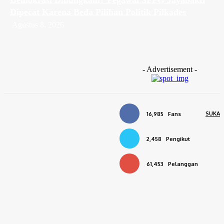
Demokrasi Dibungkam? Pegawai SPPG Jayabakti
Dipecat Karena Beda Pilihan Politik Pilkades
Agustus 8, 2026
Berita Lainnya
Demokrasi Dibungkam? Pegawai
- Advertisement -
SPPG Jayabakti Dipecat Karena
Beda Pilihan Politik Pilkades
Agustus 8, 2026
SUKA
16,985
Fans
Dari Masjid Baiturrahman,
Kapolsek Babelan Ajak Warga
Rawat Kerukunan dan Kamtibmas
2,458
Pengikut
Agustus 7, 2026
MENGIKUTI
61,453
Pelanggan
DPD IWO Indonesia Kabupaten
BERLANGGANAN
Bekasi Serahkan Surat Tanda
Terima Pengajuan Rutisae dari
BAZNAS
Agustus 6, 2026