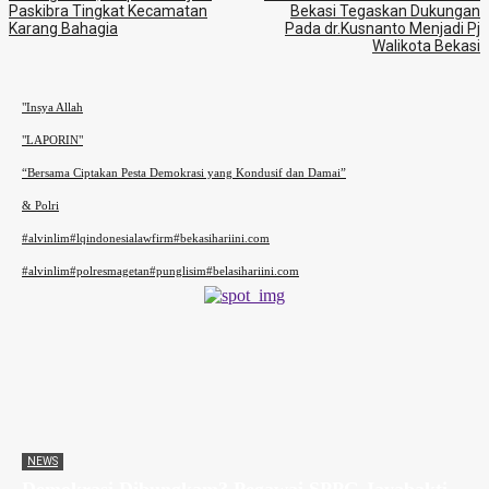
Paskibra Tingkat Kecamatan
Bekasi Tegaskan Dukungan
Karang Bahagia
Pada dr.Kusnanto Menjadi Pj
Walikota Bekasi
Tag Populer
"Insya Allah
"LAPORIN"
“Bersama Ciptakan Pesta Demokrasi yang Kondusif dan Damai”
& Polri
#alvinlim#lqindonesialawfirm#bekasihariini.com
#alvinlim#polresmagetan#punglisim#belasihariini.com
NEWS