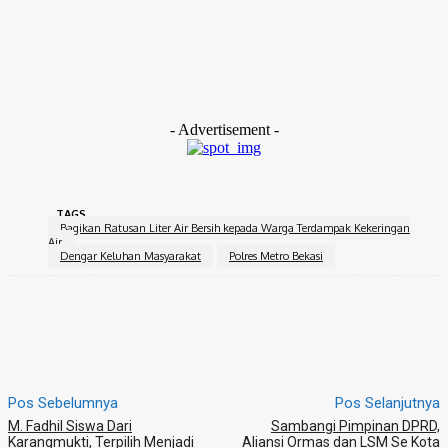
“Sudah hampir tiga bulan kesulitan air, saya kalau mandi dan
cuci baju harus ke kali Cihoe yang jaraknya lumayan jauh,
kalau beli itu
80.000
rupiah per seribu liter dan tiga hari
sudah habis. Alhamdulillah akhirnya ada bantuan air bersih
dari Polres Metro Bekasi.” tandasnya. (Kikih/Red)
- Advertisement -
TAGS
Bagikan Ratusan Liter Air Bersih kepada Warga Terdampak Kekeringan
Air
Dengar Keluhan Masyarakat
Polres Metro Bekasi
Pos Sebelumnya
Pos Selanjutnya
M. Fadhil Siswa Dari
Sambangi Pimpinan DPRD,
Karangmukti, Terpilih Menjadi
Aliansi Ormas dan LSM Se Kota