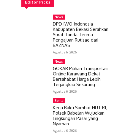
Editor Picks
News
DPD IWO Indonesia
Kabupaten Bekasi Serahkan
Surat Tanda Terima
Pengajuan Rutisae dari
BAZNAS
Agustus 6, 2026
News
GOKAR Pilihan Transportasi
Online Karawang Dekat
Bersahabat Harga Lebih
Terjangkau Sekarang
Agustus 6, 2026
Berita
Kerja Bakti Sambut HUT RI,
Polsek Babelan Wujudkan
Lingkungan Pasar yang
Nyaman
Agustus 6, 2026