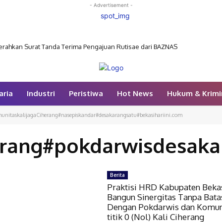
- Advertisement -
rahkan Surat Tanda Terima Pengajuan Rutisae dari BAZNAS
aria
Industri
Peristiwa
Hot News
Hukum & Krimi
munitaskalijagaCiherang#nasepiskandar#desakarangsatu#bekasihariini.com
iherang#pokdarwisdesak
Berita
Praktisi HRD Kabupaten Beka
Bangun Sinergitas Tanpa Bata
Dengan Pokdarwis dan Komun
titik 0 (Nol) Kali Ciherang