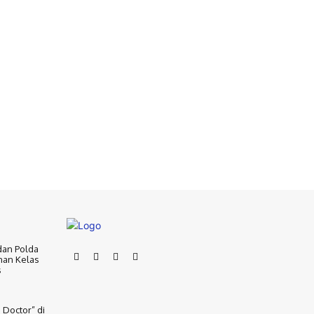
dan Polda
nan Kelas
s
 Doctor” di