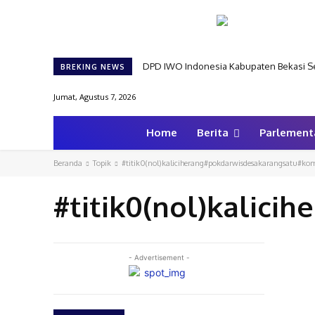
DPD IWO Indonesia Kabupaten Bekasi Se
BREKING NEWS
Jumat, Agustus 7, 2026
Home
Berita
Parlement
Beranda
Topik
#titik0(nol)kaliciherang#pokdarwisdesakarangsatu#ko
#titik0(nol)kalic
- Advertisement -