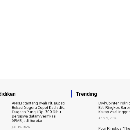
idikan
Trending
ANKER tantang nyali Plt. Bupati
Divhubinter Polri 
Bekasi Segera Copot Kadisdik,
Bali Ringkus Buro
Dugaan Pungli Rp. 300 Ribu
Kakap Asal Inggri
persiswa dalam Verifikasi
April 9, 2026
SPMB Jadi Sorotan
Juli 15, 2026
Polri Ringkus “The