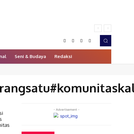
nal
Seni & Budaya
Redaksi
arangsatu#komunitaska
- Advertisement -
si
s
itas