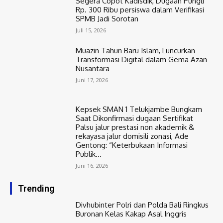
Segera Copot Kadisdik, Dugaan Pungli
Rp. 300 Ribu persiswa dalam Verifikasi
SPMB Jadi Sorotan
Juli 15, 2026
Muazin Tahun Baru Islam, Luncurkan
Transformasi Digital dalam Gema Azan
Nusantara
Juni 17, 2026
Kepsek SMAN 1 Telukjambe Bungkam
Saat Dikonfirmasi dugaan Sertifikat
Palsu jalur prestasi non akademik &
rekayasa jalur domisili zonasi, Ade
Gentong: “Keterbukaan Informasi
Publik...
Juni 16, 2026
Trending
Divhubinter Polri dan Polda Bali Ringkus
Buronan Kelas Kakap Asal Inggris