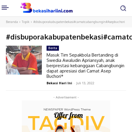
Beranda
Topik
#disbuporakabupatenbekasi#camatcabangbungin#Asepbuchori
#disbuporakabupatenbekasi#camat
Berita
Masuk Tim Sepakbola Bertanding di
Swedia Awaludin Apriansyah, anak
berprestasi kebanggaan Cabangbungin
dapat apresiasi dari Camat Asep
Buchori*
Bekasi Hari Ini
-
Juli 13, 2022
- Advertisement -