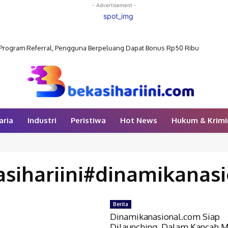
- Advertisement -
 Program Referral, Pengguna Berpeluang Dapat Bonus Rp50 Ribu
aria
Industri
Peristiwa
Hot News
Hukum & Krimi
sihariini#dinamikanas
Berita
Dinamikanasional.com Siap
Dilaunching, Dalam Kancah 