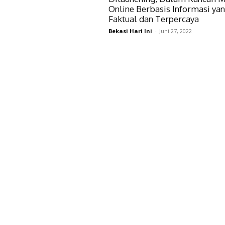
Online Berbasis Informasi ya
Faktual dan Terpercaya
Bekasi Hari Ini
-
Juni 27, 2022