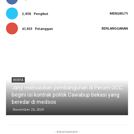
MENGIKUTI
2,458
Pengikut
BERLANGGANAN
61,453
Pelanggan
BERITA
Janji realisasikan pembangunan di Perum GCC,
a
begini isi kontrak politik Cawabup bekasi yang
S
beredar di medsos
November 26, 2024
- Advertisement -