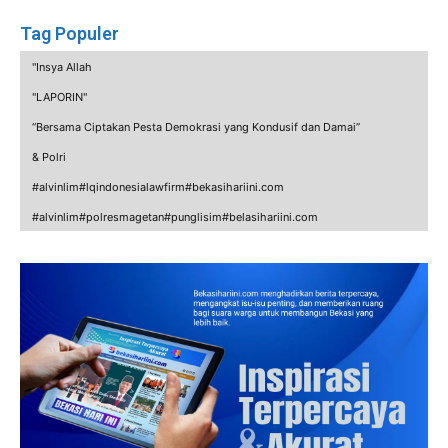
Tag Populer
"Insya Allah
"LAPORIN"
“Bersama Ciptakan Pesta Demokrasi yang Kondusif dan Damai”
& Polri
#alvinlim#lqindonesialawfirm#bekasihariini.com
#alvinlim#polresmagetan#punglisim#belasihariini.com