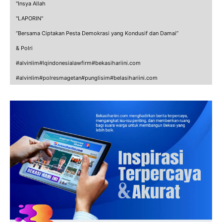
"Insya Allah
"LAPORIN"
“Bersama Ciptakan Pesta Demokrasi yang Kondusif dan Damai”
& Polri
#alvinlim#lqindonesialawfirm#bekasihariini.com
#alvinlim#polresmagetan#punglisim#belasihariini.com