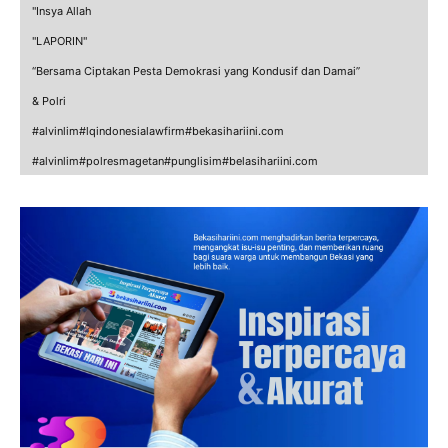
"Insya Allah
"LAPORIN"
“Bersama Ciptakan Pesta Demokrasi yang Kondusif dan Damai”
& Polri
#alvinlim#lqindonesialawfirm#bekasihariini.com
#alvinlim#polresmagetan#punglisim#belasihariini.com