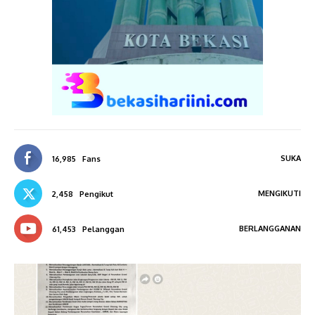
SUKA
16,985
Fans
MENGIKUTI
2,458
Pengikut
BERLANGGANAN
61,453
Pelanggan