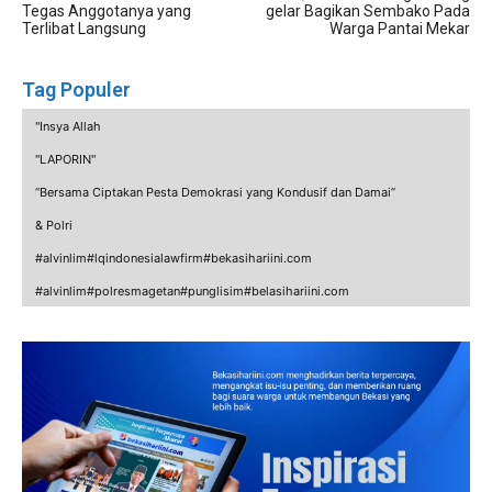
Tegas Anggotanya yang
gelar Bagikan Sembako Pada
Terlibat Langsung
Warga Pantai Mekar
Tag Populer
"Insya Allah
"LAPORIN"
“Bersama Ciptakan Pesta Demokrasi yang Kondusif dan Damai”
& Polri
#alvinlim#lqindonesialawfirm#bekasihariini.com
#alvinlim#polresmagetan#punglisim#belasihariini.com