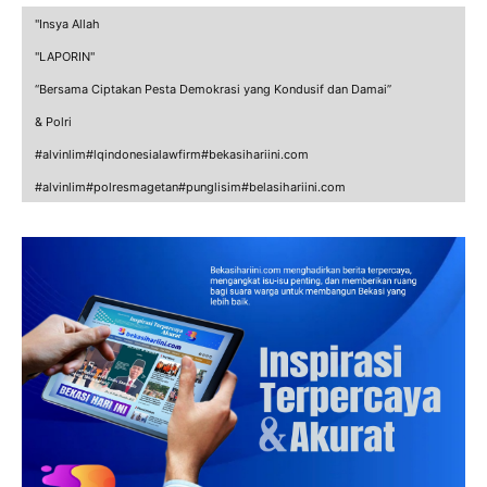
"Insya Allah
"LAPORIN"
“Bersama Ciptakan Pesta Demokrasi yang Kondusif dan Damai”
& Polri
#alvinlim#lqindonesialawfirm#bekasihariini.com
#alvinlim#polresmagetan#punglisim#belasihariini.com