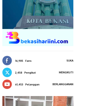
SUKA
16,985
Fans
MENGIKUTI
2,458
Pengikut
BERLANGGANAN
61,453
Pelanggan