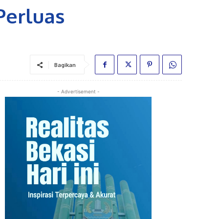
Perluas
Bagikan
- Advertisement -