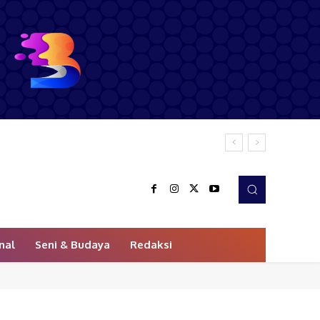
nal
Seni & Budaya
Redaksi