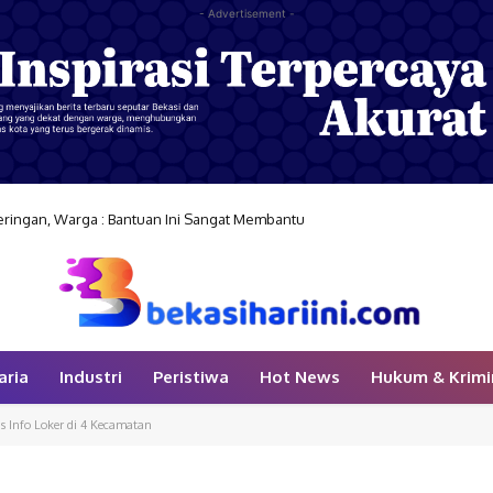
- Advertisement -
ngan, Warga : Bantuan Ini Sangat Membantu
engamanan Milad Attaqwa ke-70 di Babelan
aria
Industri
Peristiwa
Hot News
Hukum & Krimi
s Info Loker di 4 Kecamatan