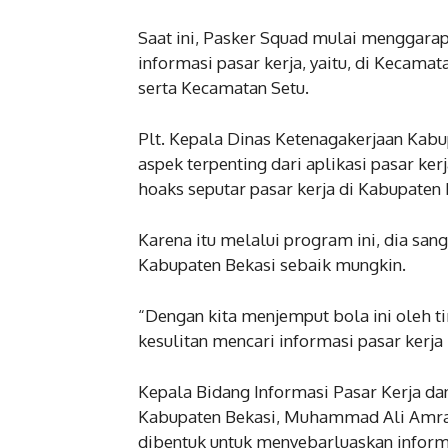
Saat ini, Pasker Squad mulai menggara
informasi pasar kerja, yaitu, di Kecam
serta Kecamatan Setu.
Plt. Kepala Dinas Ketenagakerjaan Kab
aspek terpenting dari aplikasi pasar ke
hoaks seputar pasar kerja di Kabupaten 
Karena itu melalui program ini, dia sa
Kabupaten Bekasi sebaik mungkin.
“Dengan kita menjemput bola ini oleh t
kesulitan mencari informasi pasar kerja i
Kepala Bidang Informasi Pasar Kerja da
Kabupaten Bekasi, Muhammad Ali Amran
dibentuk untuk menyebarluaskan informa