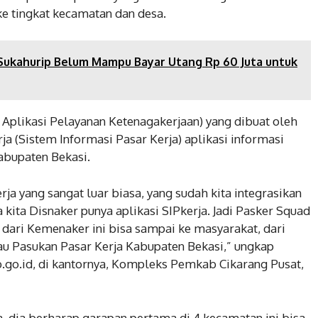
e tingkat kecamatan dan desa.
 Sukahurip Belum Mampu Bayar Utang Rp 60 Juta untuk
 Aplikasi Pelayanan Ketenagakerjaan) yang dibuat oleh
a (Sistem Informasi Pasar Kerja) aplikasi informasi
abupaten Bekasi.
rja yang sangat luar biasa, yang sudah kita integrasikan
 kita Disnaker punya aplikasi SIPkerja. Jadi Pasker Squad
a dari Kemenaker ini bisa sampai ke masyarakat, dari
tau Pasukan Pasar Kerja Kabupaten Bekasi,” ungkap
.go.id, di kantornya, Kompleks Pemkab Cikarang Pusat,
a, dia berharap garapan pertama di 4 kecamatan ini bisa