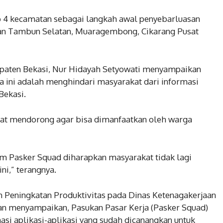
p 4 kecamatan sebagai langkah awal penyebarluasan
BERITA
atan Tambun Selatan, Muaragembong, Cikarang Pusat
Jaga Kondusifitas Wilayah,
Kapolsek Pebayuran Cek
Gudang Logistik penyimpanan
upaten Bekasi, Nur Hidayah Setyowati menyampaikan
kotak surat suara Pilkada
rja ini adalah menghindari masyarakat dari informasi
November 28, 2024
Bekasi.
ngat mendorong agar bisa dimanfaatkan oleh warga
im Pasker Squad diharapkan masyarakat tidak lagi
ni,” terangnya.
n Peningkatan Produktivitas pada Dinas Ketenagakerjaan
 menyampaikan, Pasukan Pasar Kerja (Pasker Squad)
si aplikasi-aplikasi yang sudah dicanangkan untuk