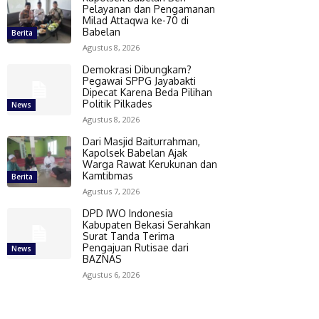
Pelayanan dan Pengamanan
Milad Attaqwa ke-70 di
Babelan
Berita
Agustus 8, 2026
Demokrasi Dibungkam?
Pegawai SPPG Jayabakti
Dipecat Karena Beda Pilihan
Politik Pilkades
News
Agustus 8, 2026
Dari Masjid Baiturrahman,
Kapolsek Babelan Ajak
Warga Rawat Kerukunan dan
Kamtibmas
Berita
Agustus 7, 2026
DPD IWO Indonesia
Kabupaten Bekasi Serahkan
Surat Tanda Terima
Pengajuan Rutisae dari
News
BAZNAS
Agustus 6, 2026