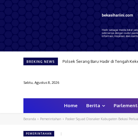
Polsek Serang Baru Hadir di Tengah Kekeri
Kapolsek Babelan Beri Pelayanan dan P
BREKING NEWS
Sabtu, Agustus 8, 2026
Home
Berita
Parlement
Beranda
Pemerintahan
Pasker Squad Disnaker Kabupaten Bekasi Perlua
PEMERINTAHAN