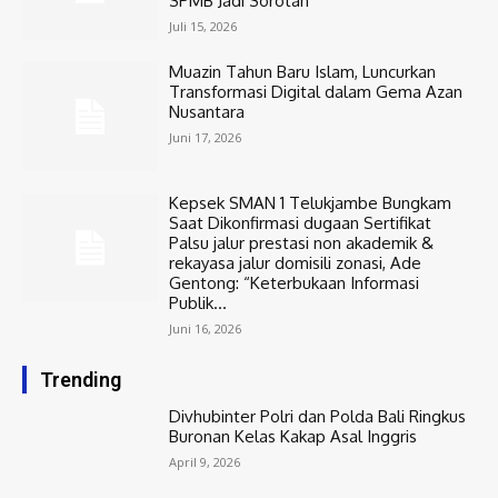
SPMB Jadi Sorotan
Juli 15, 2026
Muazin Tahun Baru Islam, Luncurkan
Transformasi Digital dalam Gema Azan
Nusantara
Juni 17, 2026
Kepsek SMAN 1 Telukjambe Bungkam
Saat Dikonfirmasi dugaan Sertifikat
Palsu jalur prestasi non akademik &
rekayasa jalur domisili zonasi, Ade
Gentong: “Keterbukaan Informasi
Publik...
Juni 16, 2026
Trending
Divhubinter Polri dan Polda Bali Ringkus
Buronan Kelas Kakap Asal Inggris
April 9, 2026