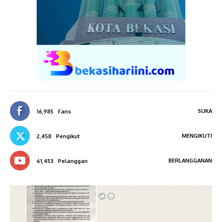
SUKA
16,985
Fans
MENGIKUTI
2,458
Pengikut
BERLANGGANAN
61,453
Pelanggan