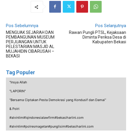
Pos Sebelumnya
Pos Selanjutnya
MENGUAK SEJARAH DAN
Rawan Pungli PTSL, Kejaksaan
PEMBANGUNAN MUSEUM
Diminta Periksa Desa di
PERJUANGAN UNTUK
Kabupaten Bekasi
PELESTARIAN MASJID AL
MUJAHIDIN CIBARUSAH –
BEKASI
Tag Populer
"Insya Allah
"LAPORIN"
“Bersama Ciptakan Pesta Demokrasi yang Kondusif dan Damai”
& Polri
#alvinlim#lqindonesialawfirm#bekasihariini.com
#alvinlim#polresmagetan#punglisim#belasihariini.com