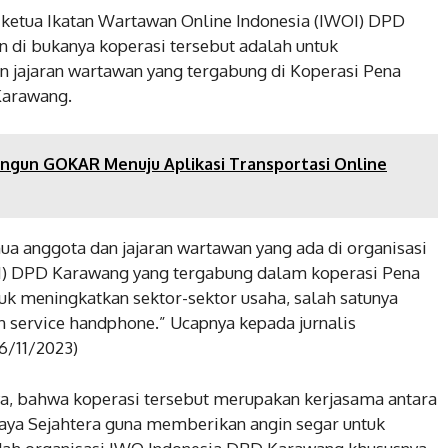
urat suara Pilkada
Pilkada Serentak
 ketua Ikatan Wartawan Online Indonesia (IWOI) DPD
 28, 2024
November 27, 2024
di bukanya koperasi tersebut adalah untuk
n jajaran wartawan yang tergabung di Koperasi Pena
Karawang.
ngun GOKAR Menuju Aplikasi Transportasi Online
a anggota dan jajaran wartawan yang ada di organisasi
OI) DPD Karawang yang tergabung dalam koperasi Pena
tuk meningkatkan sektor-sektor usaha, salah satunya
n service handphone.” Ucapnya kepada jurnalis
/11/2023)
ya, bahwa koperasi tersebut merupakan kerjasama antara
Kaya Sejahtera guna memberikan angin segar untuk