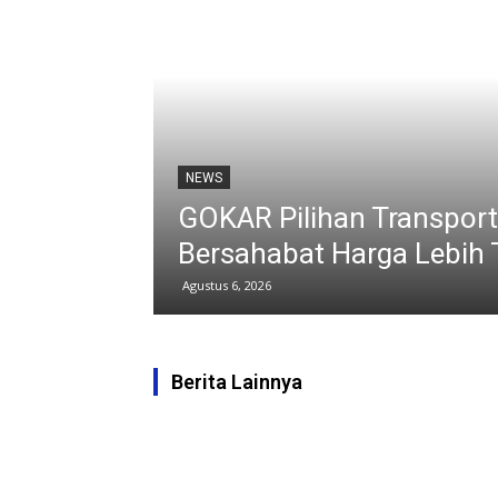
BERITA
rawang Dekat
Kerja Bakti 
karang
Lingkungan 
Agustus 6, 2026
Berita Lainnya