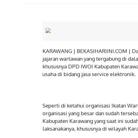
KARAWANG | BEKASIHARIINI.COM | Dala
jajaran wartawan yang tergabung di dal
khususnya DPD IWOI Kabupaten Karawan
usaha di bidang jasa service elektronik.
Seperti di ketahui organisasi Ikatan Wa
BERITA
organisasi yang besar dan sudah terseb
Jaga K
Kabupaten Karawang yang saat ini suda
Kapols
laksanakanya, khususnya di wilayah Kar
Gudang