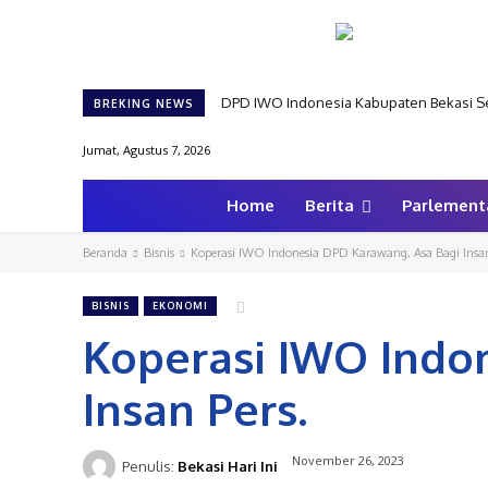
DPD IWO Indonesia Kabupaten Bekasi Se
BREKING NEWS
Jumat, Agustus 7, 2026
Home
Berita
Parlement
Beranda
Bisnis
Koperasi IWO Indonesia DPD Karawang, Asa Bagi Insan
BISNIS
EKONOMI
Koperasi IWO Indo
Insan Pers.
November 26, 2023
Penulis:
Bekasi Hari Ini