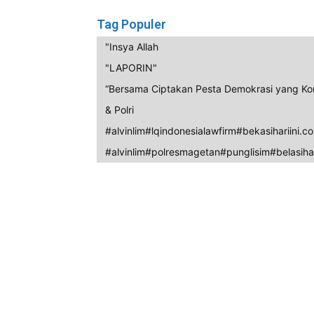
Tag Populer
"Insya Allah
"LAPORIN"
“Bersama Ciptakan Pesta Demokrasi yang Ko
& Polri
#alvinlim#lqindonesialawfirm#bekasihariini.c
#alvinlim#polresmagetan#punglisim#belasihar