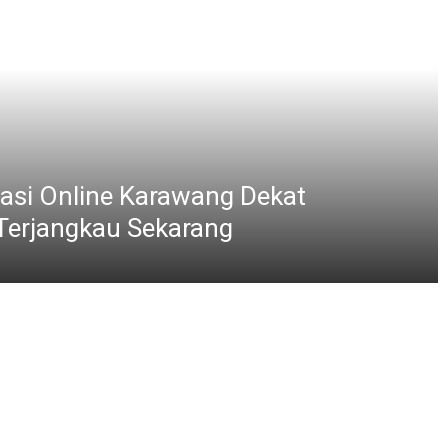
Sambut HUT RI, Polsek Babelan Wujudka
Pasar yang Nyaman