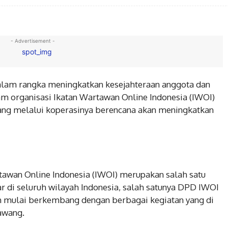
- Advertisement -
m rangka meningkatkan kesejahteraan anggota dan
am organisasi Ikatan Wartawan Online Indonesia (IWOI)
g melalui koperasinya berencana akan meningkatkan
rtawan Online Indonesia (IWOI) merupakan salah satu
BERITA
ar di seluruh wilayah Indonesia, salah satunya DPD IWOI
ondusifitas Wilayah,
Kapolsek Cikarang Selata
h mulai berkembang dengan berbagai kegiatan yang di
ek Pebayuran Cek
laksanakan Monitoring
awang.
 Logistik penyimpanan
pengamanan Pemilihan S