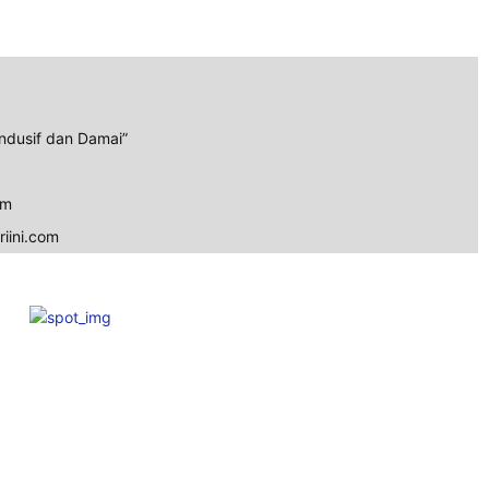
ndusif dan Damai”
om
iini.com