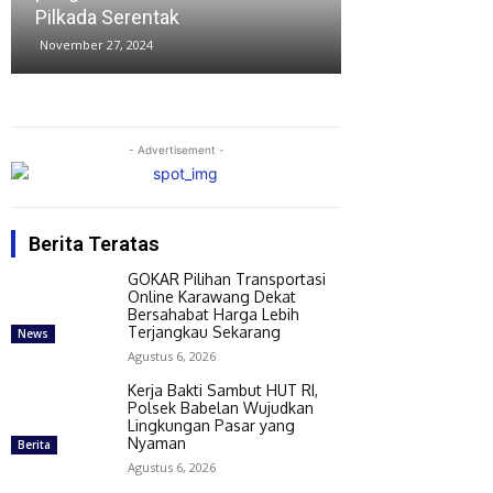
beredar di medsos
pada P
November 26, 2024
Novembe
- Advertisement -
Berita Teratas
GOKAR Pilihan Transportasi
Online Karawang Dekat
Bersahabat Harga Lebih
Terjangkau Sekarang
News
Agustus 6, 2026
Kerja Bakti Sambut HUT RI,
Polsek Babelan Wujudkan
Lingkungan Pasar yang
Nyaman
Berita
Agustus 6, 2026