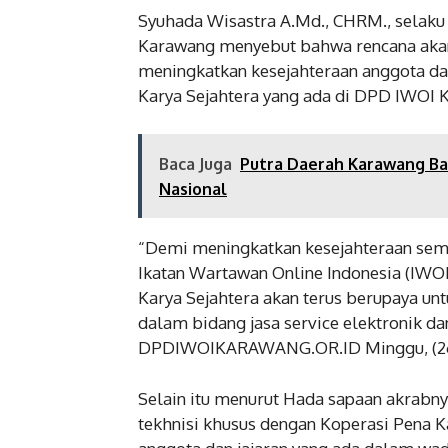
kotak s
Syuhada Wisastra A.Md., CHRM., selaku
November
Karawang menyebut bahwa rencana akan 
meningkatkan kesejahteraan anggota da
Karya Sejahtera yang ada di DPD IWOI 
Baca Juga
Putra Daerah Karawang Ba
Nasional
“Demi meningkatkan kesejahteraan semu
Ikatan Wartawan Online Indonesia (IW
Karya Sejahtera akan terus berupaya un
dalam bidang jasa service elektronik da
DPDIWOIKARAWANG.OR.ID Minggu, (26
Selain itu menurut Hada sapaan akrabn
tekhnisi khusus dengan Koperasi Pena 