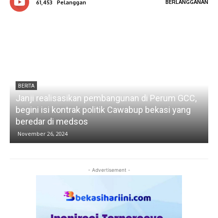
BERLANGGANAN
61,453
Pelanggan
BERITA
Janji realisasikan pembangunan di Perum GCC,
a
begini isi kontrak politik Cawabup bekasi yang
S
beredar di medsos
November 26, 2024
- Advertisement -