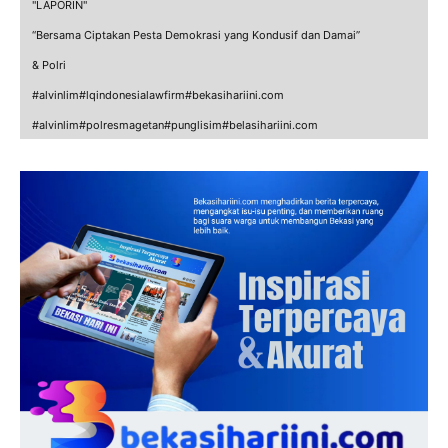
"LAPORIN"
“Bersama Ciptakan Pesta Demokrasi yang Kondusif dan Damai”
& Polri
#alvinlim#lqindonesialawfirm#bekasihariini.com
#alvinlim#polresmagetan#punglisim#belasihariini.com