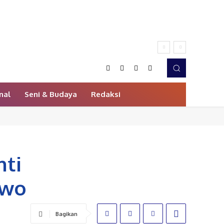
nal
Seni & Budaya
Redaksi
nti
owo
Bagikan