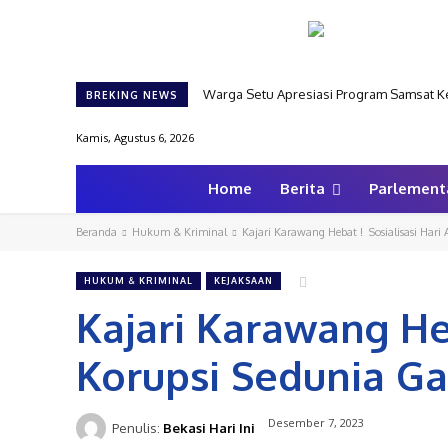
Warga Setu Apresiasi Program Samsat Keli
BREKING NEWS
Kamis, Agustus 6, 2026
Home
Berita
Parlement
Beranda
Hukum & Kriminal
Kajari Karawang Hebat ! Sosialisasi Hari 
HUKUM & KRIMINAL
KEJAKSAAN
Kajari Karawang Heb
Korupsi Sedunia G
Desember 7, 2023
Penulis:
Bekasi Hari Ini