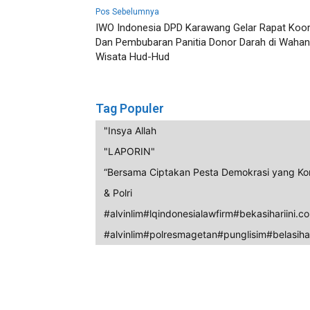
Pos Sebelumnya
IWO Indonesia DPD Karawang Gelar Rapat Koo
Dan Pembubaran Panitia Donor Darah di Waha
Wisata Hud-Hud
Tag Populer
"Insya Allah
"LAPORIN"
“Bersama Ciptakan Pesta Demokrasi yang Ko
& Polri
#alvinlim#lqindonesialawfirm#bekasihariini.c
#alvinlim#polresmagetan#punglisim#belasihar