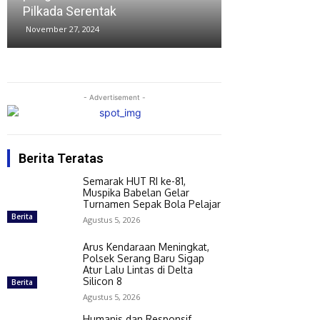
beredar di medsos
pada Pilwak
November 26, 2024
November 23, 20
- Advertisement -
Berita Teratas
Semarak HUT RI ke-81,
Muspika Babelan Gelar
Turnamen Sepak Bola Pelajar
Berita
Agustus 5, 2026
Arus Kendaraan Meningkat,
Polsek Serang Baru Sigap
Atur Lalu Lintas di Delta
Silicon 8
Berita
Agustus 5, 2026
Humanis dan Responsif,