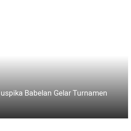
ngkat, Polsek Serang Baru Sigap Atur
ilicon 8