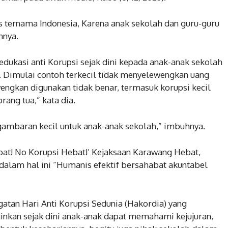
suara Pilkada
Pilkada Serentak
24
November 27, 2024
s ternama Indonesia, Karena anak sekolah dan guru-guru
nnya.
kasi anti Korupsi sejak dini kepada anak-anak sekolah
n. Dimulai contoh terkecil tidak menyelewengkan uang
wengkan digunakan tidak benar, termasuk korupsi kecil
rang tua,” kata dia.
 gambaran kecil untuk anak-anak sekolah,” imbuhnya.
ebat! No Korupsi Hebat!’ Kejaksaan Karawang Hebat,
alam hal ini “Humanis efektif bersahabat akuntabel
atan Hari Anti Korupsi Sedunia (Hakordia) yang
inkan sejak dini anak-anak dapat memahami kejujuran,