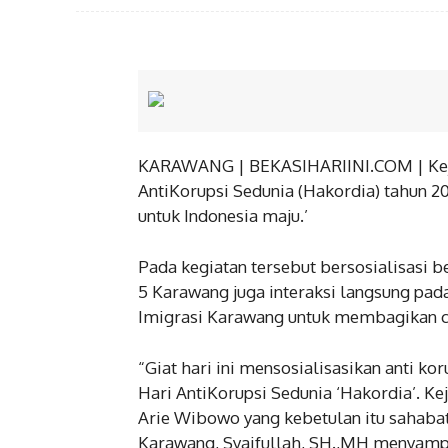
KARAWANG | BEKASIHARIINI.COM | Kej
AntiKorupsi Sedunia (Hakordia) tahun 2
untuk Indonesia maju.’
Pada kegiatan tersebut bersosialisasi
5 Karawang juga interaksi langsung pad
Imigrasi Karawang untuk membagikan c
BERITA
“Giat hari ini mensosialisasikan anti k
Jaga Kondusi
Hari AntiKorupsi Sedunia ‘Hakordia’. 
Kapolsek Pe
Arie Wibowo yang kebetulan itu sahabat 
Gudang Logi
Karawang, Syaifullah, SH.,MH menyampa