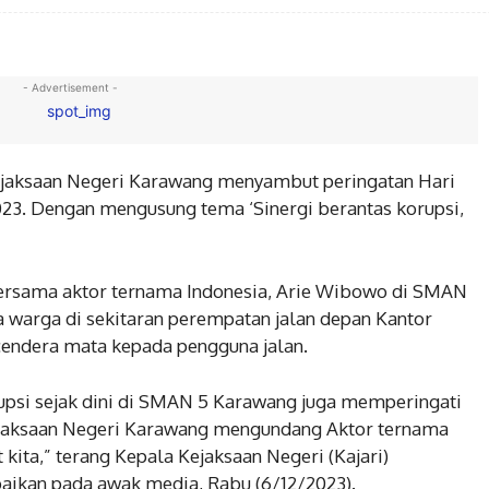
- Advertisement -
aksaan Negeri Karawang menyambut peringatan Hari
023. Dengan mengusung tema ‘Sinergi berantas korupsi,
 bersama aktor ternama Indonesia, Arie Wibowo di SMAN
a warga di sekitaran perempatan jalan depan Kantor
endera mata kepada pengguna jalan.
BERITA
orupsi sejak dini di SMAN 5 Karawang juga memperingati
fitas Wilayah,
Kapolsek Cikarang Selatan,
Kejaksaan Negeri Karawang mengundang Aktor ternama
bayuran Cek
laksanakan Monitoring
kita,” terang Kepala Kejaksaan Negeri (Kajari)
stik penyimpanan
pengamanan Pemilihan Suara
ikan pada awak media, Rabu (6/12/2023).