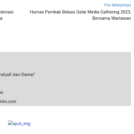
Pos Selanjutnya
rdonasi
Humas Pemkab Bekasi Gelar Media Gathering 2023,
na
Bersama Wartawan
ndusif dan Damai”
om
iini.com