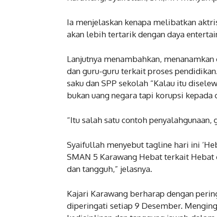
kotak surat 
November 28, 20
Ia menjelaskan kenapa melibatkan aktri
akan lebih tertarik dengan daya entertai
Lanjutnya menambahkan, menanamkan edu
dan guru-guru terkait proses pendidika
saku dan SPP sekolah “Kalau itu disele
bukan uang negara tapi korupsi kepada o
“Itu salah satu contoh penyalahgunaan,
Syaifullah menyebut tagline hari ini ‘H
SMAN 5 Karawang Hebat terkait Hebat d
dan tangguh,” jelasnya.
Kajari Karawang berharap dengan pering
diperingati setiap 9 Desember. Menging