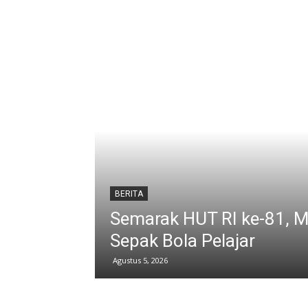
BERITA
r Turnamen
Arus Kendaraan Meni
Lalu Lintas di Delta S
Agustus 5, 2026