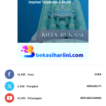
SUKA
16,985
Fans
MENGIKUTI
2,458
Pengikut
BERLANGGANAN
61,453
Pelanggan