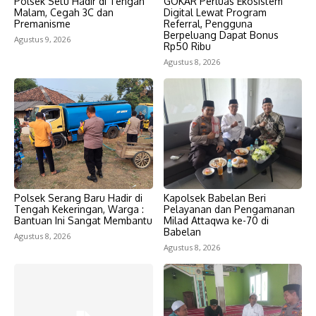
Polsek Setu Hadir di Tengah
GOKAR Perluas Ekosistem
Malam, Cegah 3C dan
Digital Lewat Program
Premanisme
Referral, Pengguna
Berpeluang Dapat Bonus
Agustus 9, 2026
Rp50 Ribu
Agustus 8, 2026
Polsek Serang Baru Hadir di
Kapolsek Babelan Beri
Tengah Kekeringan, Warga :
Pelayanan dan Pengamanan
Bantuan Ini Sangat Membantu
Milad Attaqwa ke-70 di
Babelan
Agustus 8, 2026
Agustus 8, 2026