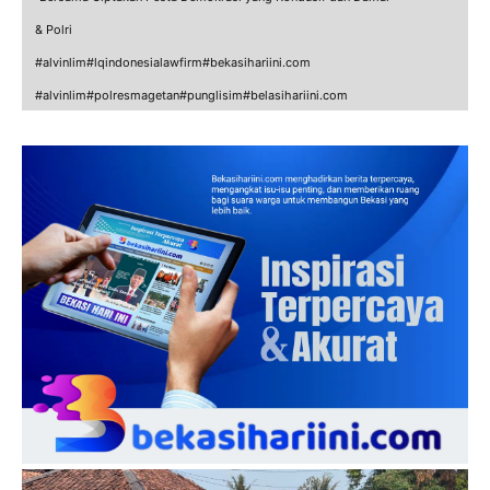
& Polri
#alvinlim#lqindonesialawfirm#bekasihariini.com
#alvinlim#polresmagetan#punglisim#belasihariini.com