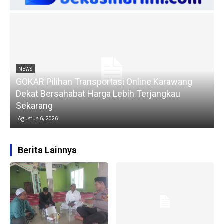
NEWS
GOKAR Pilihan Transportasi Online Karawang
Dekat Bersahabat Harga Lebih Terjangkau
Sekarang
Agustus 6, 2026
Berita Lainnya