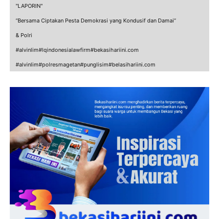
"LAPORIN"
“Bersama Ciptakan Pesta Demokrasi yang Kondusif dan Damai”
& Polri
#alvinlim#lqindonesialawfirm#bekasihariini.com
#alvinlim#polresmagetan#punglisim#belasihariini.com