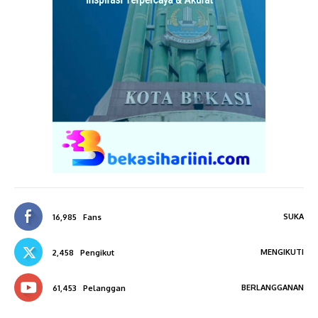
SUKA
16,985
Fans
MENGIKUTI
2,458
Pengikut
BERLANGGANAN
61,453
Pelanggan