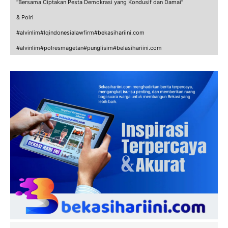
“Bersama Ciptakan Pesta Demokrasi yang Kondusif dan Damai”
& Polri
#alvinlim#lqindonesialawfirm#bekasihariini.com
#alvinlim#polresmagetan#punglisim#belasihariini.com