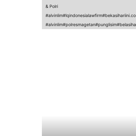
& Polri
#alvinlim#lqindonesialawfirm#bekasihariini.c
#alvinlim#polresmagetan#punglisim#belasihar