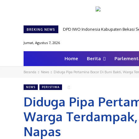
DPD IWO Indonesia Kabupaten Bekasi Se
BREKING NEWS
Jumat, Agustus 7, 2026
Home
Berita
Parlement
Beranda
News
Diduga Pipa Pertamina Bocor Di Buni Bakti, Warga Te
NEWS
PERISTIWA
Diduga Pipa Pertam
Warga Terdampak, 
Napas