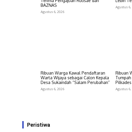
Terima Pengajuan Rutisae dari
Lebih T
BAZNAS
Agustus 6,
Agustus 6, 2026
Ribuan Warga Kawal Pendaftaran
Ribuan 
Warta Wijaya sebagai Calon Kepala
Tumpah 
Desa Sukaindah “Salam Perubahan”
Pilkade
Agustus 6, 2026
Agustus 6,
Peristiwa