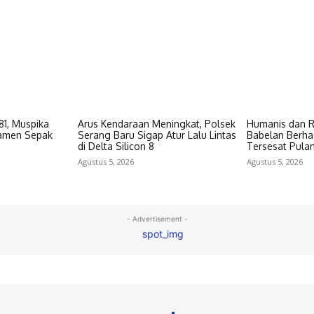
81, Muspika
Arus Kendaraan Meningkat, Polsek
Humanis dan R
namen Sepak
Serang Baru Sigap Atur Lalu Lintas
Babelan Berha
di Delta Silicon 8
Tersesat Pula
Agustus 5, 2026
Agustus 5, 2026
- Advertisement -