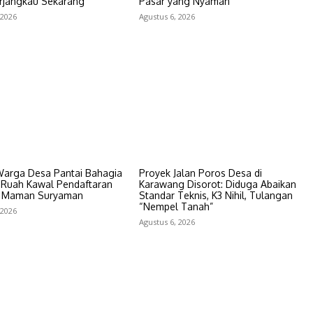
erjangkau Sekarang
Pasar yang Nyaman
 2026
Agustus 6, 2026
Warga Desa Pantai Bahagia
Proyek Jalan Poros Desa di
Ruah Kawal Pendaftaran
Karawang Disorot: Diduga Abaikan
s Maman Suryaman
Standar Teknis, K3 Nihil, Tulangan
“Nempel Tanah”
 2026
Agustus 6, 2026