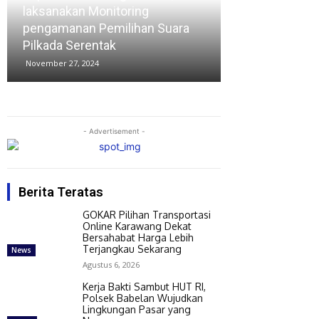
laksanakan Monitoring
di Perum GCC, 
pengamanan Pemilihan Suara
politik Cawabu
Pilkada Serentak
beredar di me
November 27, 2024
November 26, 2024
- Advertisement -
Berita Teratas
GOKAR Pilihan Transportasi
Online Karawang Dekat
Bersahabat Harga Lebih
Terjangkau Sekarang
News
Agustus 6, 2026
Kerja Bakti Sambut HUT RI,
Polsek Babelan Wujudkan
Lingkungan Pasar yang