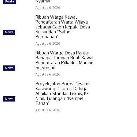
Nyaman
Berita
Agustus 6, 2026
Ribuan Warga Kawal
Pendaftaran Warta Wijaya
sebagai Calon Kepala Desa
Sukaindah “Salam
News
Perubahan”
Agustus 6, 2026
Ribuan Warga Desa Pantai
Bahagia Tumpah Ruah Kawal
Pendaftaran Pilkades Maman
Suryaman
News
Agustus 6, 2026
Proyek Jalan Poros Desa di
Karawang Disorot: Diduga
Abaikan Standar Teknis, K3
Nihil, Tulangan “Nempel
News
Tanah”
Agustus 6, 2026