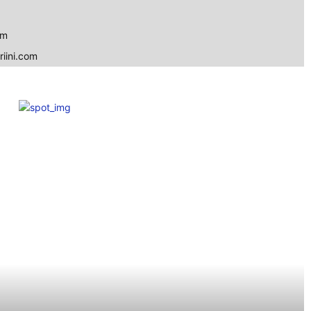
om
iini.com