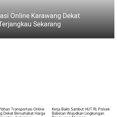
BERITA
ine Karawang Dekat
Kerja 
kau Sekarang
Lingku
Agustus 6, 202
lihan Transportasi Online
Kerja Bakti Sambut HUT RI, Polsek
g Dekat Bersahabat Harga
Babelan Wujudkan Lingkungan