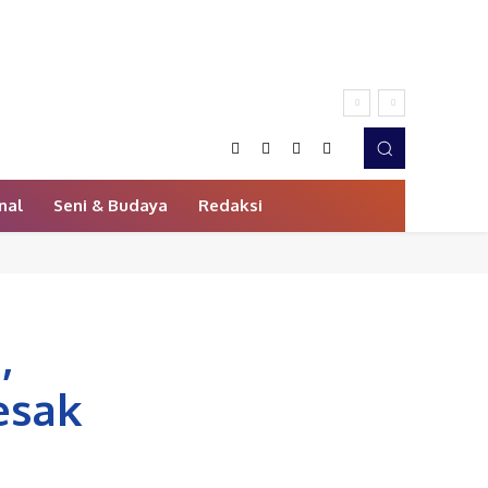
nal
Seni & Budaya
Redaksi
,
esak