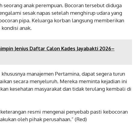
Kapolsek Pebayuran Cek
h seorang anak perempuan. Bocoran tersebut diduga
Gudang Logistik penyimpanan
engalami sesak napas setelah menghirup udara yang
kotak surat suara Pilkada
ebocoran pipa. Keluarga korban langsung memberikan
November 28, 2024
kondisi anak.
pin Jenius Daftar Calon Kades Jayabakti 2026–
, khususnya manajemen Pertamina, dapat segera turun
ikan secara menyeluruh. Mereka meminta kejadian ini
kan kesehatan masyarakat dan tidak terulang kembali di
a keterangan resmi mengenai penyebab pasti kebocoran
lakukan oleh pihak perusahaan.” (Red)