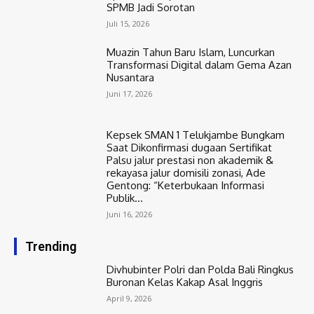
SPMB Jadi Sorotan
Juli 15, 2026
Muazin Tahun Baru Islam, Luncurkan
Transformasi Digital dalam Gema Azan
Nusantara
Juni 17, 2026
Kepsek SMAN 1 Telukjambe Bungkam
Saat Dikonfirmasi dugaan Sertifikat
Palsu jalur prestasi non akademik &
rekayasa jalur domisili zonasi, Ade
Gentong: “Keterbukaan Informasi
Publik...
Juni 16, 2026
Trending
Divhubinter Polri dan Polda Bali Ringkus
Buronan Kelas Kakap Asal Inggris
April 9, 2026