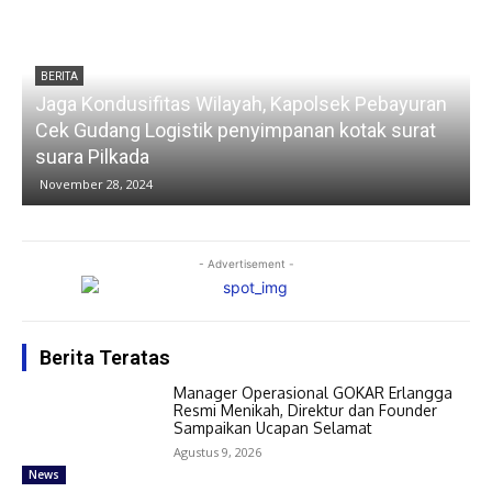
BERITA
Jaga Kondusifitas Wilayah, Kapolsek Pebayuran
Cek Gudang Logistik penyimpanan kotak surat
suara Pilkada
November 28, 2024
- Advertisement -
Berita Teratas
Manager Operasional GOKAR Erlangga
Resmi Menikah, Direktur dan Founder
Sampaikan Ucapan Selamat
Agustus 9, 2026
News