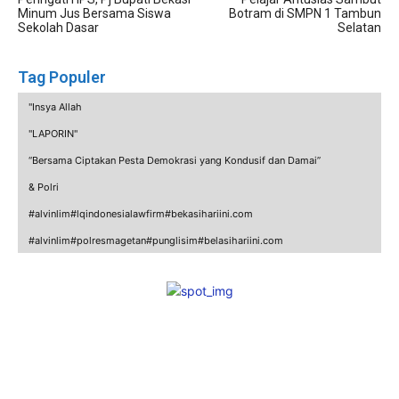
Minum Jus Bersama Siswa
Botram di SMPN 1 Tambun
Sekolah Dasar
Selatan
Tag Populer
"Insya Allah
"LAPORIN"
“Bersama Ciptakan Pesta Demokrasi yang Kondusif dan Damai”
& Polri
#alvinlim#lqindonesialawfirm#bekasihariini.com
#alvinlim#polresmagetan#punglisim#belasihariini.com