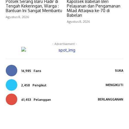
Polsek Serang Baru Hadir di
Kapolsek Babelan Beri
Tengah Kekeringan, Warga :
Pelayanan dan Pengamanan
Bantuan Ini Sangat Membantu
Milad Attaqwa ke-70 di
Babelan
Agustus 8, 2026
Agustus 8, 2026
- Advertisement -
SUKA
16,985
Fans
MENGIKUTI
2,458
Pengikut
BERLANGGANAN
61,453
Pelanggan