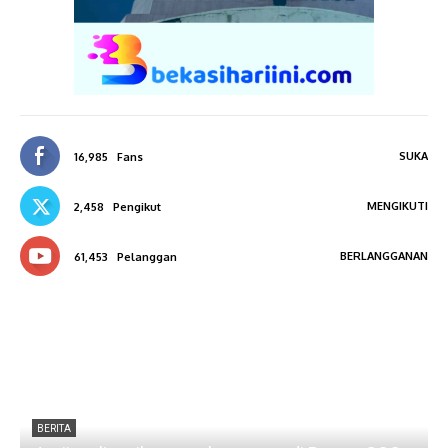
SUKA
16,985
Fans
MENGIKUTI
2,458
Pengikut
BERLANGGANAN
61,453
Pelanggan
BERITA