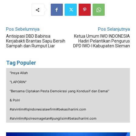
Pos Sebelumnya
Pos Selanjutnya
Antisipasi DBD Babinsa
Ketua Umum IWO INDONESIA
Kerjabakti Brantas Sapu Bersih
Hadiri Pelantikan Pengurus
Sampah dan Rumput Liar
DPD IWO-I Kabupaten Sleman
Tag Populer
"Insya Allah
"LAPORIN"
“Bersama Ciptakan Pesta Demokrasi yang Kondusif dan Damai”
& Polri
#alvinlim#lqindonesialawfirm#bekasihariini.com
#alvinlim#polresmagetan#punglisim#belasihariini.com