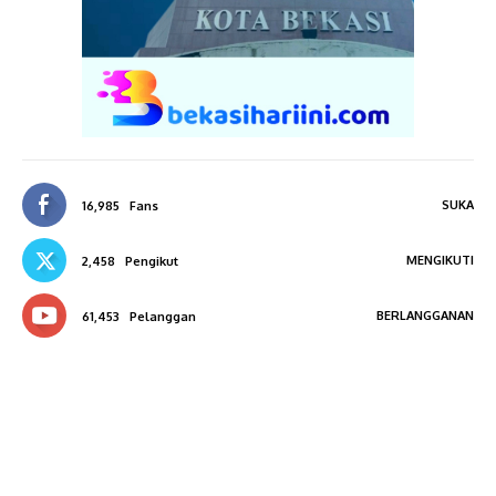
SUKA
16,985
Fans
MENGIKUTI
2,458
Pengikut
BERLANGGANAN
61,453
Pelanggan