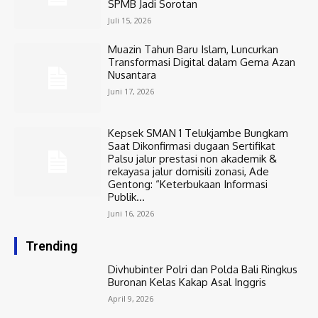
SPMB Jadi Sorotan
Juli 15, 2026
Muazin Tahun Baru Islam, Luncurkan
Transformasi Digital dalam Gema Azan
Nusantara
Juni 17, 2026
Kepsek SMAN 1 Telukjambe Bungkam
Saat Dikonfirmasi dugaan Sertifikat
Palsu jalur prestasi non akademik &
rekayasa jalur domisili zonasi, Ade
Gentong: “Keterbukaan Informasi
Publik...
Juni 16, 2026
Trending
Divhubinter Polri dan Polda Bali Ringkus
Buronan Kelas Kakap Asal Inggris
April 9, 2026