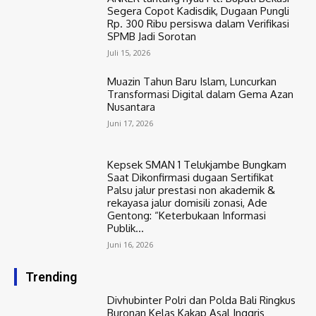
Segera Copot Kadisdik, Dugaan Pungli
Rp. 300 Ribu persiswa dalam Verifikasi
SPMB Jadi Sorotan
Juli 15, 2026
Muazin Tahun Baru Islam, Luncurkan
Transformasi Digital dalam Gema Azan
Nusantara
Juni 17, 2026
Kepsek SMAN 1 Telukjambe Bungkam
Saat Dikonfirmasi dugaan Sertifikat
Palsu jalur prestasi non akademik &
rekayasa jalur domisili zonasi, Ade
Gentong: “Keterbukaan Informasi
Publik...
Juni 16, 2026
Trending
Divhubinter Polri dan Polda Bali Ringkus
Buronan Kelas Kakap Asal Inggris