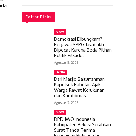
ada
Editor Picks
News
Demokrasi Dibungkam?
Pegawai SPPG Jayabakti
Dipecat Karena Beda Pilihan
Politik Pilkades
Agustus 8, 2026
Berita
Dari Masjid Baiturrahman,
Kapolsek Babelan Ajak
Warga Rawat Kerukunan
dan Kamtibmas
Agustus 7, 2026
News
DPD IWO Indonesia
Kabupaten Bekasi Serahkan
Surat Tanda Terima
Pengajuan Rutisae dari