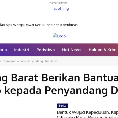
- Advertisement -
belan Ajak Warga Rawat Kerukunan dan Kamtibmas
aria
Industri
Peristiwa
Hot News
Hukum & Krimi
dan Sembako kepada Penyandang Disabilitas
g Barat Berikan Bantu
kepada Penyandang Di
Berita
Bentuk Wujud Kepedulian, Ka
Cikarang Barat Berikan Bantu