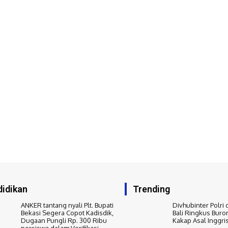
idikan
Trending
ANKER tantang nyali Plt. Bupati
Divhubinter Polri 
Bekasi Segera Copot Kadisdik,
Bali Ringkus Buro
Dugaan Pungli Rp. 300 Ribu
Kakap Asal Inggri