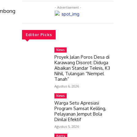
- Advertisement -
embong
Editor Picks
News
Proyek Jalan Poros Desa di
Karawang Disorot: Diduga
Abaikan Standar Teknis, K3
Nihil, Tulangan “Nempel
Tanah”
Agustus 6, 2026
News
Warga Setu Apresiasi
Program Samsat Keliling,
Pelayanan Jemput Bola
Dinilai Efektif
Agustus 5, 2026
Berita