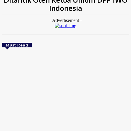
Indonesia
- Advertisement -
Must Read
News
Manager Operasional GOKAR Erlangga Resmi
Menikah, Direktur dan Founder Sampaikan
Ucapan Selamat
Admin/BHI
-
Agustus 9, 2026
Berita
Polsek Setu Hadir di Tengah Malam, Cegah 3C dan
Premanisme