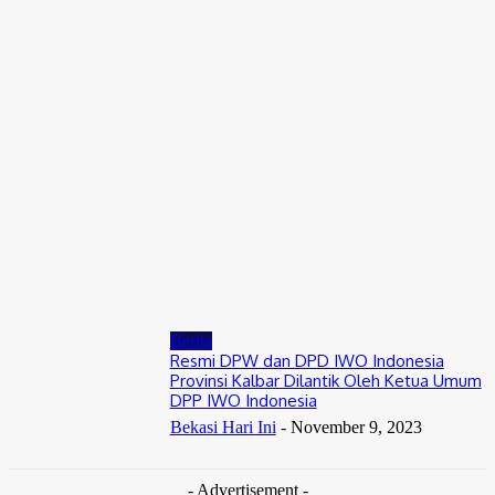
Agustus 9, 2026
News
GOKAR Perluas Ekosistem Digital Lewat Program Referral,
Pengguna Berpeluang Dapat Bonus Rp50 Ribu
Agustus 8, 2026
Berita
Polsek Serang Baru Hadir di Tengah Kekeringan, Warga :
Bantuan Ini Sangat Membantu
Agustus 8, 2026
Berita
Resmi DPW dan DPD IWO Indonesia
Provinsi Kalbar Dilantik Oleh Ketua Umum
DPP IWO Indonesia
Bekasi Hari Ini
-
November 9, 2023
- Advertisement -