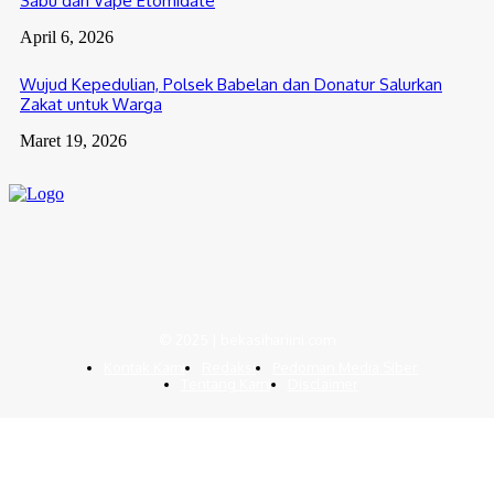
Sabu dan Vape Etomidate
April 6, 2026
Wujud Kepedulian, Polsek Babelan dan Donatur Salurkan
Zakat untuk Warga
Maret 19, 2026
© 2025 | bekasihariini.com
Kontak Kami
Redaksi
Pedoman Media Siber
Tentang Kami
Disclaimer