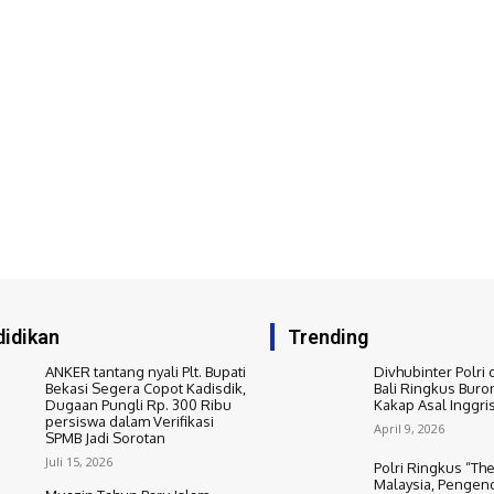
idikan
Trending
ANKER tantang nyali Plt. Bupati
Divhubinter Polri 
Bekasi Segera Copot Kadisdik,
Bali Ringkus Buro
Dugaan Pungli Rp. 300 Ribu
Kakap Asal Inggri
persiswa dalam Verifikasi
April 9, 2026
SPMB Jadi Sorotan
Juli 15, 2026
Polri Ringkus “The
Malaysia, Pengend