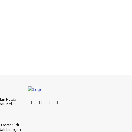
dan Polda
nan Kelas
s
 Doctor” di
ali Jaringan