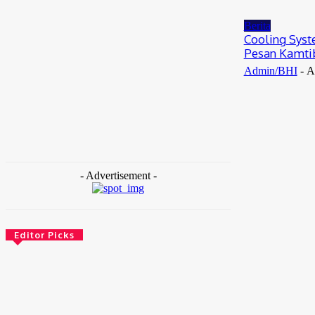
Agustus 6, 2026
Berita
Cooling Sys
Pesan Kamti
Admin/BHI
-
A
- Advertisement -
Editor Picks
Berita
Kerja Bakti Sambut HUT RI, Polsek Babelan
Wujudkan Lingkungan Pasar yang Nyaman