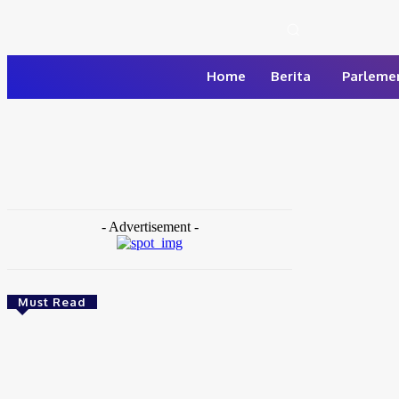
Kamis, Agustus 6, 2026
Home
Berita
Parleme
Beranda
Topik
Cooling System
- Advertisement -
Must Read
Berita
Kerja Bakti Sambut HUT RI, Polsek Babelan