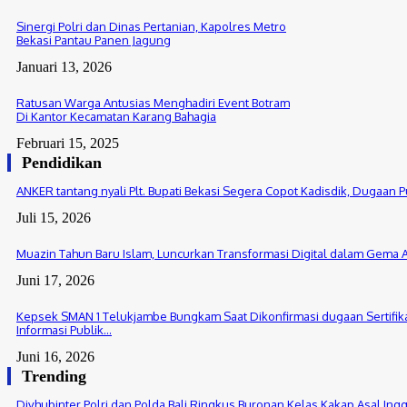
Sinergi Polri dan Dinas Pertanian, Kapolres Metro
Bekasi Pantau Panen Jagung
Januari 13, 2026
Ratusan Warga Antusias Menghadiri Event Botram
Di Kantor Kecamatan Karang Bahagia
Februari 15, 2025
Pendidikan
ANKER tantang nyali Plt. Bupati Bekasi Segera Copot Kadisdik, Dugaan P
Juli 15, 2026
Muazin Tahun Baru Islam, Luncurkan Transformasi Digital dalam Gema 
Juni 17, 2026
Kepsek SMAN 1 Telukjambe Bungkam Saat Dikonfirmasi dugaan Sertifikat
Informasi Publik...
Juni 16, 2026
Trending
Divhubinter Polri dan Polda Bali Ringkus Buronan Kelas Kakap Asal Ingg