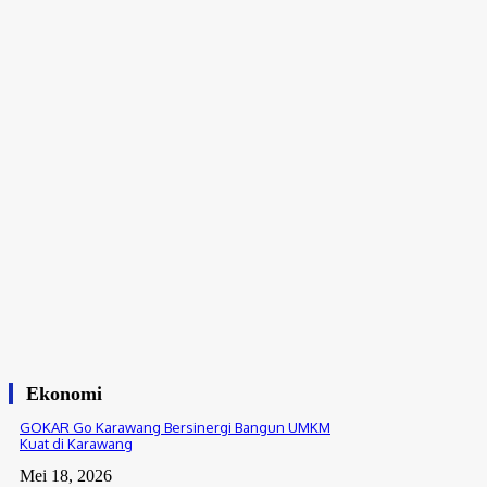
Agustus 6, 2026
News
Ribuan Warga Kawal Pendaftaran Warta
Wijaya sebagai Calon Kepala Desa
Sukaindah “Salam Perubahan”
Agustus 6, 2026
News
Ribuan Warga Desa Pantai Bahagia Tumpah
Ruah Kawal Pendaftaran Pilkades Maman
Suryaman
Agustus 6, 2026
Ekonomi
GOKAR Go Karawang Bersinergi Bangun UMKM
Kuat di Karawang
Mei 18, 2026