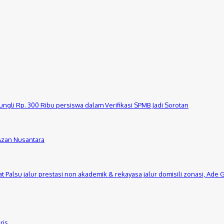
ungli Rp. 300 Ribu persiswa dalam Verifikasi SPMB Jadi Sorotan
Azan Nusantara
 Palsu jalur prestasi non akademik & rekayasa jalur domisili zonasi, Ade
ris