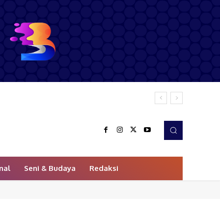
nal
Seni & Budaya
Redaksi