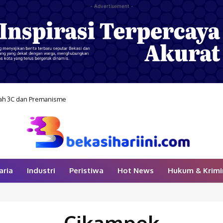
- Advertisement -
gah 3C dan Premanisme
aria
Industri
Peristiwa
Hot News
Hukum & Krimi
Cikampek