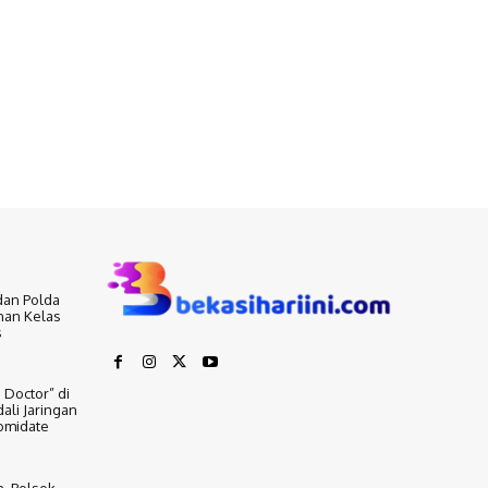
dan Polda
nan Kelas
s
 Doctor” di
ali Jaringan
omidate
, Polsek