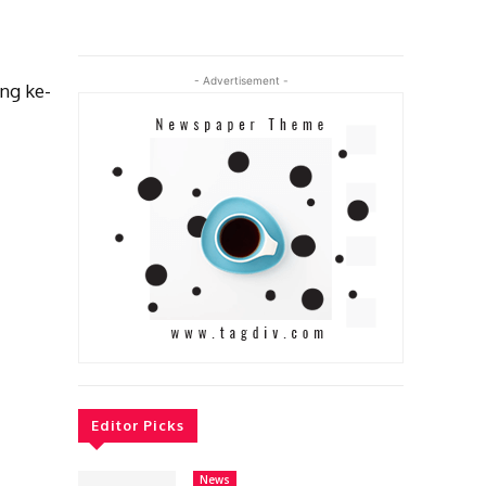
- Advertisement -
ng ke-
Editor Picks
News