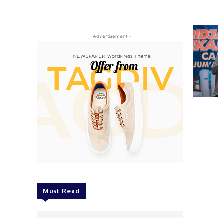
- Advertisement -
Must Read