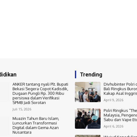
idikan
Trending
ANKER tantang nyali Plt. Bupati
Divhubinter Polri 
Bekasi Segera Copot Kadisdik,
Bali Ringkus Buro
Dugaan Pungli Rp. 300 Ribu
Kakap Asal Inggri
persiswa dalam Verifikasi
April 9, 2026
SPMB Jadi Sorotan
Juli 15, 2026
Polri Ringkus “The
Malaysia, Pengend
Muazin Tahun Baru Islam,
Sabu dan Vape Et
Luncurkan Transformasi
April 6, 2026
Digital dalam Gema Azan
Nusantara
Wujud Kepedulian