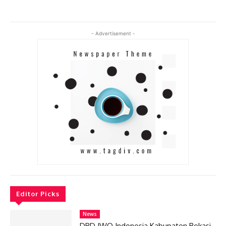
- Advertisement -
Editor Picks
News
DPD IWO Indonesia Kabupaten Bekasi