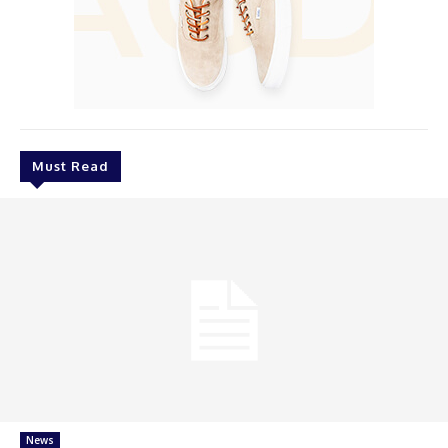
Must Read
News