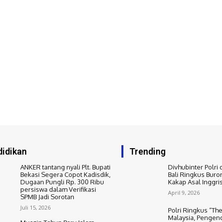
idikan
Trending
ANKER tantang nyali Plt. Bupati
Divhubinter Polri 
Bekasi Segera Copot Kadisdik,
Bali Ringkus Buro
Dugaan Pungli Rp. 300 Ribu
Kakap Asal Inggri
persiswa dalam Verifikasi
April 9, 2026
SPMB Jadi Sorotan
Juli 15, 2026
Polri Ringkus “The
Malaysia, Pengend