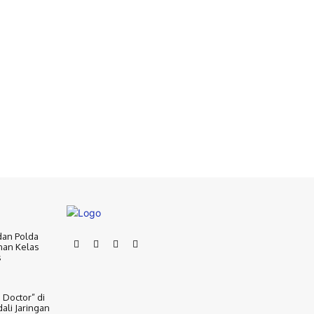
dan Polda
nan Kelas
s
 Doctor” di
ali Jaringan