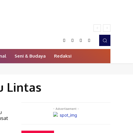
nal
Seni & Budaya
Redaksi
u Lintas
- Advertisement -
u
usat