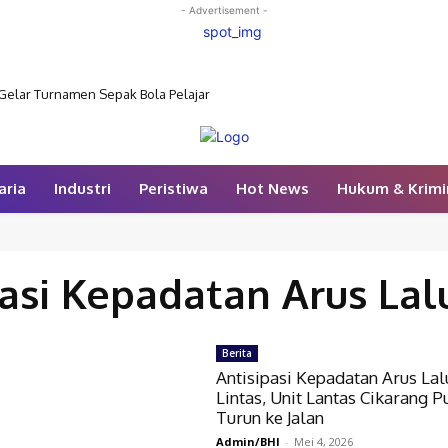
- Advertisement -
Gelar Turnamen Sepak Bola Pelajar
aria
Industri
Peristiwa
Hot News
Hukum & Krimi
asi Kepadatan Arus Lal
Berita
Antisipasi Kepadatan Arus Lal
Lintas, Unit Lantas Cikarang P
Turun ke Jalan
Admin/BHI
-
Mei 4, 2026