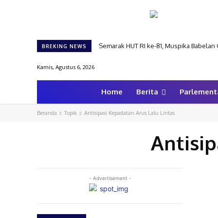
Semarak HUT RI ke-81, Muspika Babelan 
BREKING NEWS
Kamis, Agustus 6, 2026
Home
Berita
Parlement
Beranda
Topik
Antisipasi Kepadatan Arus Lalu Lintas
Antisip
- Advertisement -