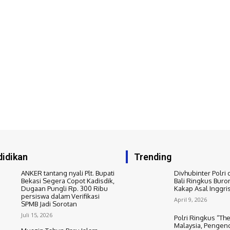
idikan
Trending
ANKER tantang nyali Plt. Bupati
Divhubinter Polri 
Bekasi Segera Copot Kadisdik,
Bali Ringkus Buro
Dugaan Pungli Rp. 300 Ribu
Kakap Asal Inggri
persiswa dalam Verifikasi
April 9, 2026
SPMB Jadi Sorotan
Juli 15, 2026
Polri Ringkus “The
Malaysia, Pengend