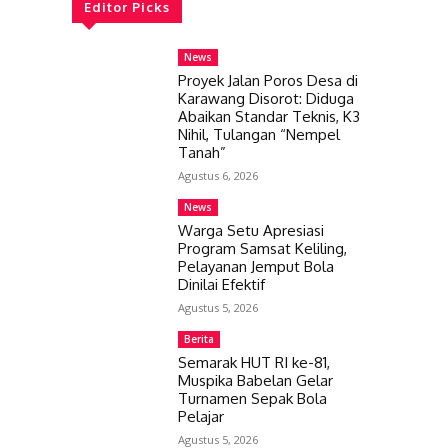
Editor Picks
News
Proyek Jalan Poros Desa di
Karawang Disorot: Diduga
Abaikan Standar Teknis, K3
Nihil, Tulangan “Nempel
Tanah”
Agustus 6, 2026
News
Warga Setu Apresiasi
Program Samsat Keliling,
Pelayanan Jemput Bola
Dinilai Efektif
Agustus 5, 2026
Berita
Semarak HUT RI ke-81,
Muspika Babelan Gelar
Turnamen Sepak Bola
Pelajar
Agustus 5, 2026