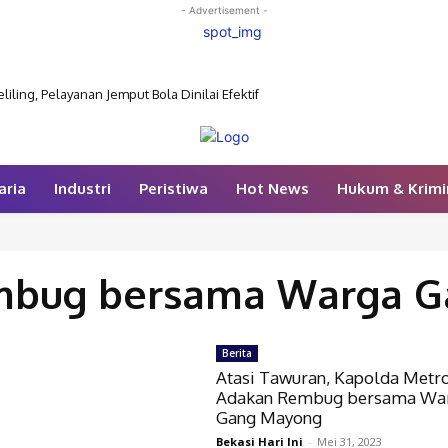
- Advertisement -
ling, Pelayanan Jemput Bola Dinilai Efektif
aria
Industri
Peristiwa
Hot News
Hukum & Krimi
mbug bersama Warga G
Berita
Atasi Tawuran, Kapolda Metr
Adakan Rembug bersama Wa
Gang Mayong
Bekasi Hari Ini
-
Mei 31, 2023