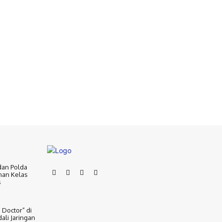
dan Polda
nan Kelas
s
 Doctor” di
ali Jaringan