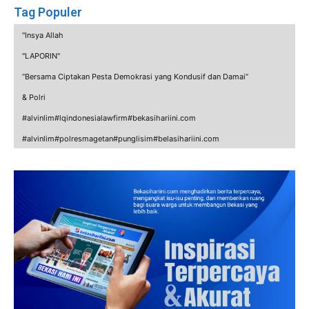
Tag Populer
"Insya Allah
"LAPORIN"
“Bersama Ciptakan Pesta Demokrasi yang Kondusif dan Damai”
& Polri
#alvinlim#lqindonesialawfirm#bekasihariini.com
#alvinlim#polresmagetan#punglisim#belasihariini.com