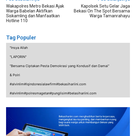
Wakapolres Metro Bekasi Ajak
Kapolsek Setu Gelar Jaga
Warga Babelan Aktifkan
Bekasi On The Spot Bersama
Siskamling dan Manfaatkan
Warga Tamanrahayu
Hotline 110
Tag Populer
"Insya Allah
"LAPORIN"
“Bersama Ciptakan Pesta Demokrasi yang Kondusif dan Damai”
& Polri
#alvinlim#lqindonesialawfirm#bekasihariini.com
#alvinlim#polresmagetan#punglisim#belasihariini.com