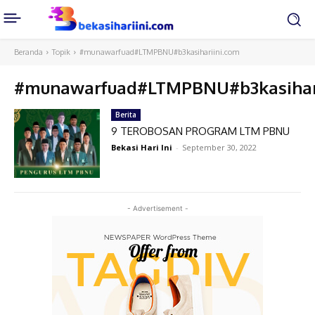
Beranda
Topik
#munawarfuad#LTMPBNU#b3kasihariini.com
#munawarfuad#LTMPBNU#b3kasihari
Berita
9 TEROBOSAN PROGRAM LTM PBNU
Bekasi Hari Ini
-
September 30, 2022
- Advertisement -