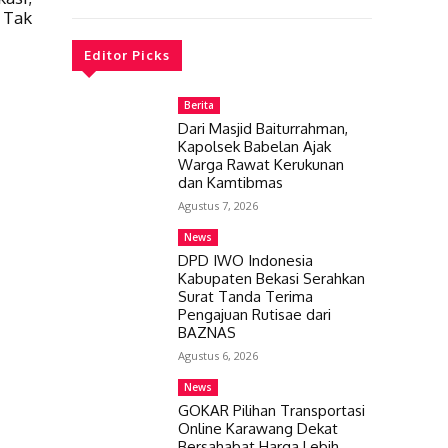
 Tak
Editor Picks
Berita
Dari Masjid Baiturrahman,
Kapolsek Babelan Ajak
Warga Rawat Kerukunan
dan Kamtibmas
Agustus 7, 2026
News
DPD IWO Indonesia
Kabupaten Bekasi Serahkan
Surat Tanda Terima
Pengajuan Rutisae dari
BAZNAS
Agustus 6, 2026
News
GOKAR Pilihan Transportasi
Online Karawang Dekat
Bersahabat Harga Lebih