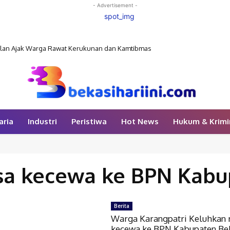
- Advertisement -
belan Ajak Warga Rawat Kerukunan dan Kamtibmas
aria
Industri
Peristiwa
Hot News
Hukum & Krimi
sa kecewa ke BPN Kabu
Berita
Warga Karangpatri Keluhkan 
kecewa ke BPN Kabupaten Bek