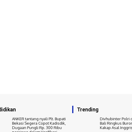
idikan
Trending
ANKER tantang nyali Plt. Bupati
Divhubinter Polri 
Bekasi Segera Copot Kadisdik,
Bali Ringkus Buro
Dugaan Pungli Rp. 300 Ribu
Kakap Asal Inggri