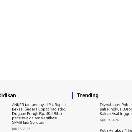
idikan
Trending
ANKER tantang nyali Plt. Bupati
Divhubinter Polri 
Bekasi Segera Copot Kadisdik,
Bali Ringkus Buro
Dugaan Pungli Rp. 300 Ribu
Kakap Asal Inggri
persiswa dalam Verifikasi
April 9, 2026
SPMB Jadi Sorotan
Juli 15, 2026
Polri Ringkus “The