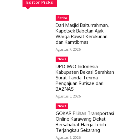
Editor Picks
Berita
Dari Masjid Baiturrahman,
Kapolsek Babelan Ajak
Warga Rawat Kerukunan
dan Kamtibmas
Agustus 7, 2026
News
DPD IWO Indonesia
Kabupaten Bekasi Serahkan
Surat Tanda Terima
Pengajuan Rutisae dari
BAZNAS
Agustus 6, 2026
News
GOKAR Pilihan Transportasi
Online Karawang Dekat
Bersahabat Harga Lebih
Terjangkau Sekarang
Agustus 6, 2026