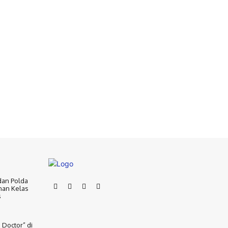
dan Polda
nan Kelas
s
 Doctor” di