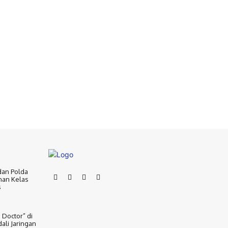
dan Polda
nan Kelas
s
 Doctor” di
ali Jaringan