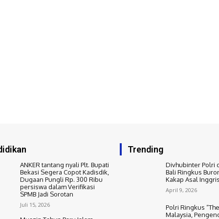
idikan
Trending
ANKER tantang nyali Plt. Bupati
Divhubinter Polri 
Bekasi Segera Copot Kadisdik,
Bali Ringkus Buro
Dugaan Pungli Rp. 300 Ribu
Kakap Asal Inggri
persiswa dalam Verifikasi
April 9, 2026
SPMB Jadi Sorotan
Juli 15, 2026
Polri Ringkus “The
Malaysia, Pengend